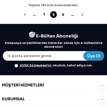
Toplam
193
ürün bulunmaktadır.
…
7
8
9
…
E-Bülten Aboneliği
Kampanya ve yeniliklerden haberdar olmak için e-bültenimize
abone olun!
Üye Ol
KVKK Sözleşmesi'ni
, okudum, kabul ediyorum.
MÜŞTERI HIZMETLERI
KURUMSAL