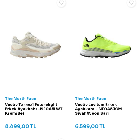
The North Face
The North Face
Vectıv Taraval Futurelıght
Vectiv Levitum Erkek
Erkek Ayakkabı -NF0A5LWT
Ayakkabı - NF0A5JCM
Krem/Bej
Siyah/Neon Sarı
8.499,00
TL
6.599,00
TL