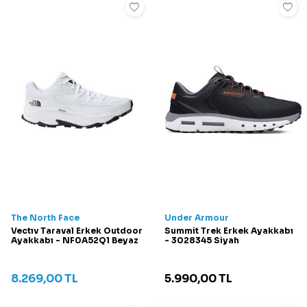
The North Face
Under Armour
Vectıv Taraval Erkek Outdoor
Summit Trek Erkek Ayakkabı
Ayakkabı - NF0A52Q1 Beyaz
- 3028345 Siyah
8.269,00
TL
5.990,00
TL