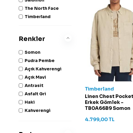
The North Face
Timberland
Renkler
Somon
Pudra Pembe
Açık Kahverengi
Açık Mavi
Antrasit
Timberland
Asfalt Gri
Linen Chest Pocke
Erkek Gömlek -
Haki
TB0A66B9 Somon
Kahverengi
Kırık Beyaz
4.799,00
TL
Mavi