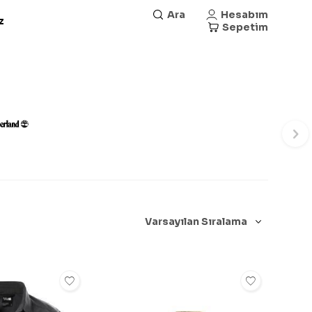
Ara
Hesabım
z
Sepetim