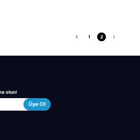
1
2
e olun!
Üye Ol