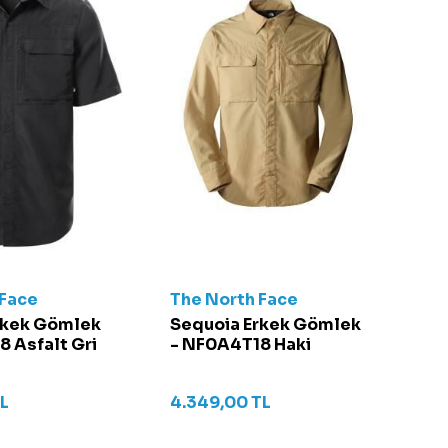
 Face
The North Face
rkek Gömlek
Sequoia Erkek Gömlek
 Asfalt Gri
- NF0A4T18 Haki
L
4.349,00
TL