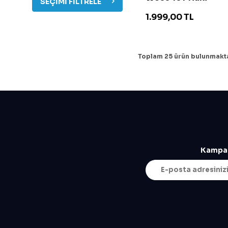
SEÇIMI FILTRELE
1.999,00
TL
Toplam
25
ürün bulunmakta
Kampan