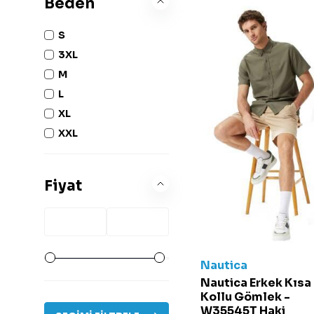
Beden
Siyah
Yeşil
S
Zeytin Yeşili
3XL
M
L
XL
XXL
Fiyat
Nautica
Nautica Erkek Kısa
Kollu Gömlek -
W35545T Haki