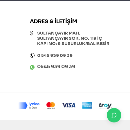
ADRES & İLETIŞIM
SULTANÇAYIR MAH.
SULTANÇAYIR SOK. NO: 119 İÇ
KAPI NO: 6 SUSURLUK/BALIKESİR
0 545 939 09 39
0545 939 09 39