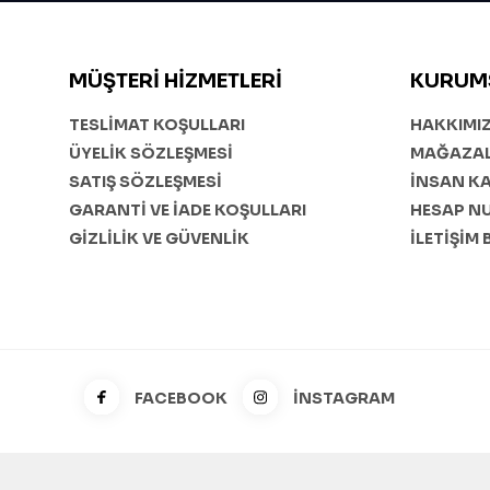
MÜŞTERI HIZMETLERI
KURUM
TESLİMAT KOŞULLARI
HAKKIMI
ÜYELİK SÖZLEŞMESİ
MAĞAZAL
SATIŞ SÖZLEŞMESİ
İNSAN K
GARANTİ VE İADE KOŞULLARI
HESAP N
GİZLİLİK VE GÜVENLİK
İLETİŞİM 
FACEBOOK
İNSTAGRAM