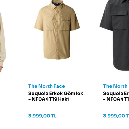
The North Face
The North
t
Sequoia Erkek Gömlek
Sequoia E
- NF0A4T19 Haki
- NF0A4T18
3.999,00
TL
3.999,00
T