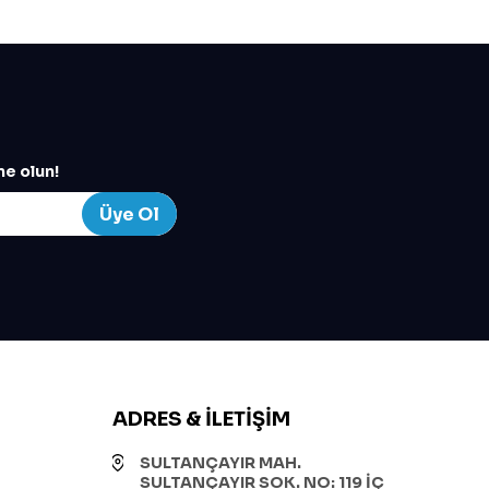
e olun!
Üye Ol
ADRES & İLETIŞIM
SULTANÇAYIR MAH.
SULTANÇAYIR SOK. NO: 119 İÇ