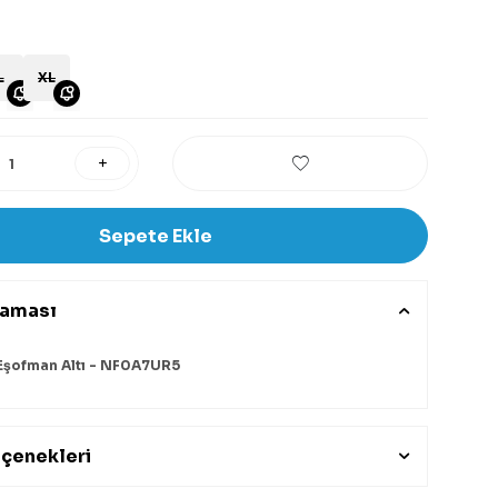
L
XL
Sepete Ekle
laması
 Eşofman Altı - NF0A7UR5
çenekleri