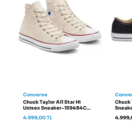
Converse
Conve
t -
Chuck Taylor All Star Hi
Chuck 
Unisex Sneaker-159484C
Sneake
Krem
4.999,00
TL
4.999,