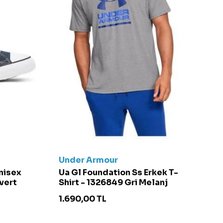
Under Armour
C
Unisex
Ua Gl Foundation Ss Erkek T-
Ch
vert
Shirt - 1326849 Gri Melanj
S
1.690,00
TL
4