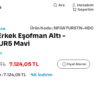
Ara
Hesabım
z
Sepetim
Ürün Kodu :
NF0A7UR5TN-HDC
ace
Erkek Eşofman Altı -
UR5 Mavi
ar
 TL
7.124,05 TL
Fiyat Alarmı
 :
7.124,05
TL
%5
İndirim