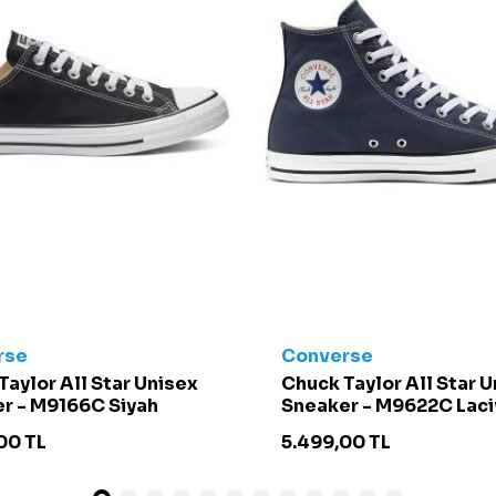
rse
Converse
Taylor All Star Unisex
Chuck Taylor All Star 
r - M9166C Siyah
Sneaker - M9622C Laci
00
TL
5.499,00
TL