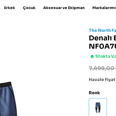
Erkek
Çocuk
Aksesuar ve Ekipman
Markalarımı
The North F
Denalı 
NF0A7
Stokta V
7.499,00
Havale Fiyatı
Renk