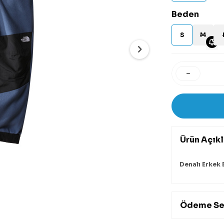
Beden
S
M
Ürün Açık
Denalı Erkek
Ödeme Se