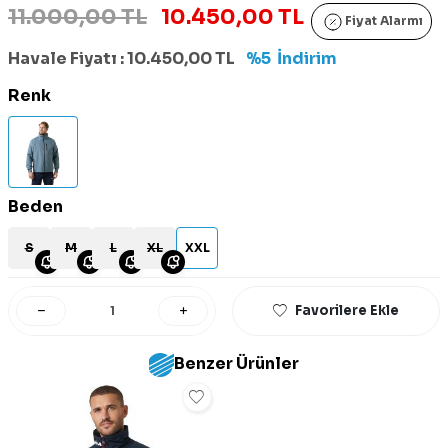
11.000,00 TL
10.450,00 TL
Fiyat Alarmı
Havale Fiyatı :
10.450,00
TL
%5
İndirim
Renk
Beden
S
M
L
XL
XXL
Favorilere Ekle
Benzer Ürünler