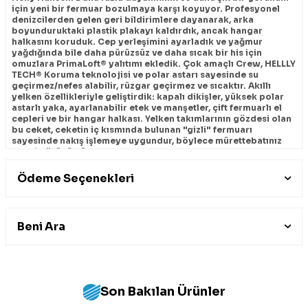
için yeni bir fermuar bozulmaya karşı koyuyor. Profesyonel
denizcilerden gelen geri bildirimlere dayanarak, arka
boyunduruktaki plastik plakayı kaldırdık, ancak hangar
halkasını koruduk. Cep yerleşimini ayarladık ve yağmur
yağdığında bile daha pürüzsüz ve daha sıcak bir his için
omuzlara PrimaLoft® yalıtımı ekledik. Çok amaçlı Crew, HELLLY
TECH® Koruma teknolojisi ve polar astarı sayesinde su
geçirmez/nefes alabilir, rüzgar geçirmez ve sıcaktır. Akıllı
yelken özellikleriyle geliştirdik: kapalı dikişler, yüksek polar
astarlı yaka, ayarlanabilir etek ve manşetler, çift fermuarlı el
cepleri ve bir hangar halkası. Yelken takımlarının gözdesi olan
bu ceket, ceketin iç kısmında bulunan "gizli" fermuarı
sayesinde nakış işlemeye uygundur, böylece mürettebatınız
kendi görünümüne kavuşur.
Detaylar
Ödeme Seçenekleri
Lif içeriği:
Kabuk: %100 Polyester - Astar: %100 Polyester (Geri
Beni Ara
Dönüştürülmüş) - Astar 2: %100 Polyester
Bakım Talimatları:
Yıkamadan önce fermuarları kapatın. Islatmayın. Yumuşatıcı
kullanmayın. Giysiyi su itici özelliğini yeniden etkinleştirmek
Son Bakılan Ürünler
için kurutma makinesinde kurutun. Koyu renkleri ayrı yıkayın.
Sıvı deterjan kullanın. Teknik giysiler için yıkama maddesi