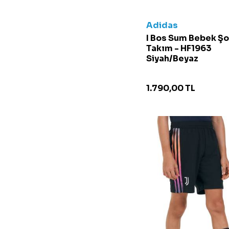
Kırmızı/Beyaz
S
Koyu Gri
Adidas
4
Koyu Mavi
I Bos Sum Bebek Şo
4-5 Yaş
Takım - HF1963
Koyu Pembe
M
Siyah/Beyaz
Koyu Yeşil
L
Krem
XL
1.790,00
TL
Lacivert
XXL
Lila
5-6 Yaş
Mavi
6
Mavi/Turuncu
6-7 Yaş
Mor
7-8 Yaş
Nar Çiçeği
8
Parlak Gri
8 Yaş
Pembe
9-10 Yaş
Pembe/Mavi
Petrol Mavisi