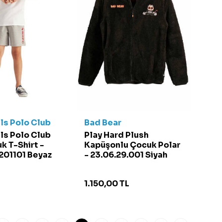
lls Polo Club
Bad Bear
lls Polo Club
Play Hard Plush
k T-Shirt -
Kapüşonlu Çocuk Polar
01101 Beyaz
- 23.06.29.001 Siyah
1.150,00
TL