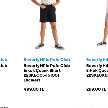
Club
Beverly Hills Polo Club
Beverly Hi
Club
Beverly Hills Polo Club
Beverly Hi
-
Erkek Çocuk Short -
Erkek Çocu
22SKEO05451001
22SKE0K62
Lacivert
499,00
TL
299,00
TL
tadır.