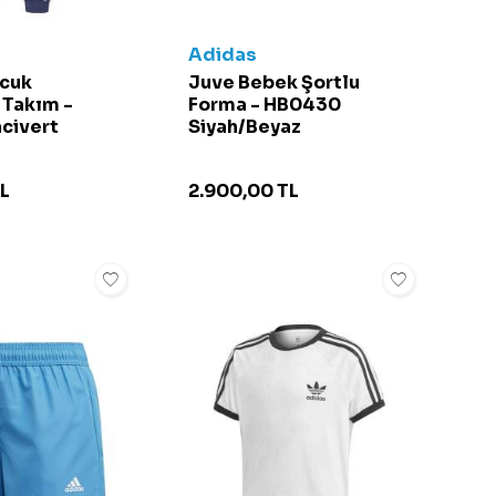
Adidas
cuk
Juve Bebek Şortlu
 Takım -
Forma - HB0430
civert
Siyah/Beyaz
L
2.900,00
TL