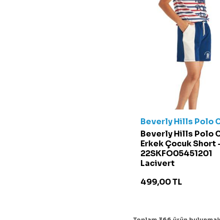
Beverly Hills Polo 
Beverly Hills Polo 
Erkek Çocuk Short 
22SKFO05451201
Lacivert
499,00
TL
Toplam
366
ürün bulunmak