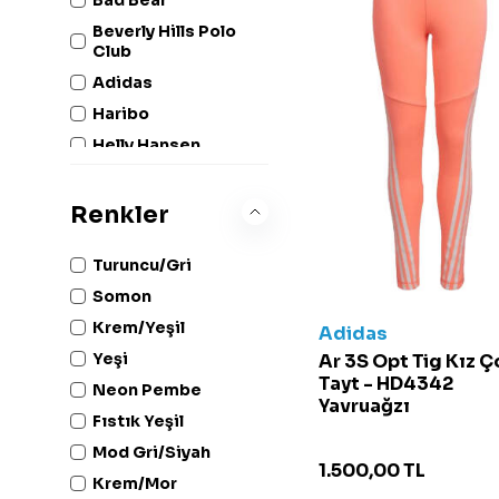
Beverly Hills Polo
Club
Adidas
Haribo
Helly Hansen
Madwave
Napapijri
Renkler
Nike Kids
Turuncu/Gri
RolyPoly
Somon
Speedo
Krem/Yeşil
The North Face
Adidas
Yeşi
Ar 3S Opt Tig Kız 
Under Armour
Tayt - HD4342
Neon Pembe
Vans
Yavruağzı
Fıstık Yeşil
Mod Gri/Siyah
1.500,00
TL
Krem/Mor