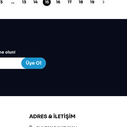
3
…
13
14
15
16
17
18
19
e olun!
Üye Ol
ADRES & İLETIŞIM