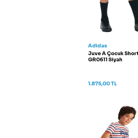
Pudra
Saks Mavisi
Sarı
Siyah
Siyah/Beyaz
Adidas
Siyah/Kırmızı
Juve A Çocuk Short
Su Yeşili
GR0611 Siyah
Taş Gri
Toz Pembe
Turkuaz
1.875,00
TL
Turuncu
Yeşil
Zeytin Yeşili