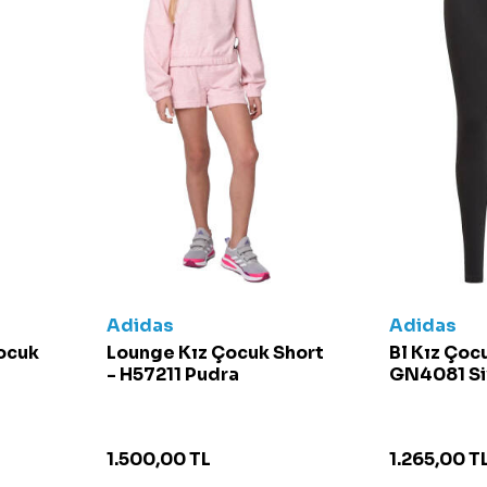
Adidas
Adidas
Çocuk
Lounge Kız Çocuk Short
Bl Kız Çoc
- H57211 Pudra
GN4081 Si
1.500,00
TL
1.265,00
T