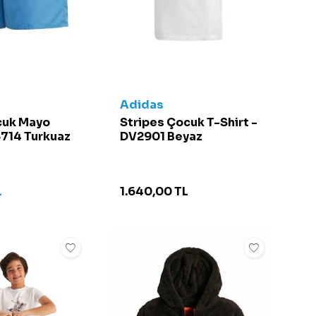
Adidas
cuk Mayo
Stripes Çocuk T-Shirt -
8714 Turkuaz
DV2901 Beyaz
L
1.640,00
TL