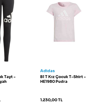
Adidas
uk Tayt -
Bl T Kız Çocuk T-Shirt -
yah
HE1980 Pudra
L
1.230,00
TL