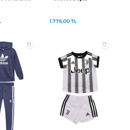
L
1.775,00
TL