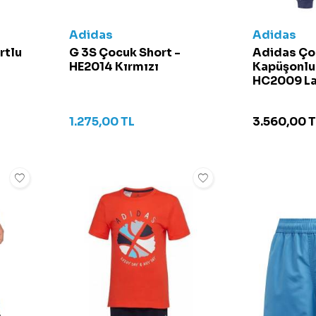
Adidas
Adidas
rtlu
G 3S Çocuk Short -
Adidas Ço
HE2014 Kırmızı
Kapüşonlu
HC2009 La
1.275,00
TL
3.560,00
T