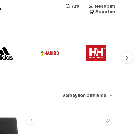
Ara
Hesabım
z
Sepetim