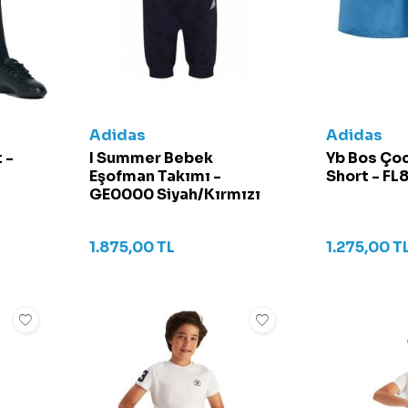
Adidas
Adidas
 -
I Summer Bebek
Yb Bos Ço
Eşofman Takımı -
Short - FL
GE0000 Siyah/Kırmızı
1.875,00
TL
1.275,00
T