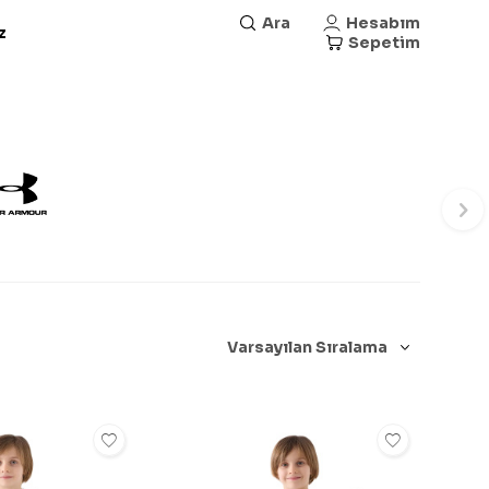
Ara
Hesabım
z
Sepetim