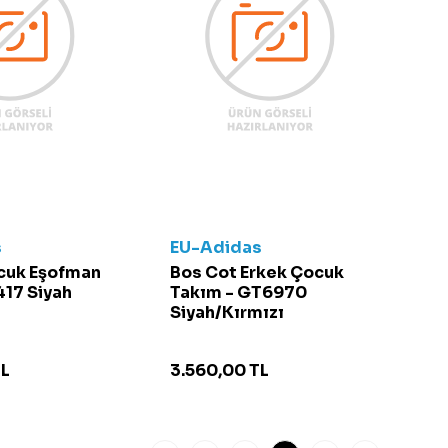
s
EU-Adidas
ocuk Eşofman
Bos Cot Erkek Çocuk
417 Siyah
Takım - GT6970
Siyah/Kırmızı
L
3.560,00
TL