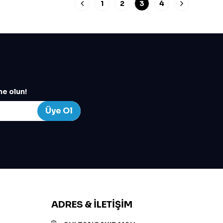
1
2
3
4
e olun!
Üye Ol
ADRES & İLETIŞIM