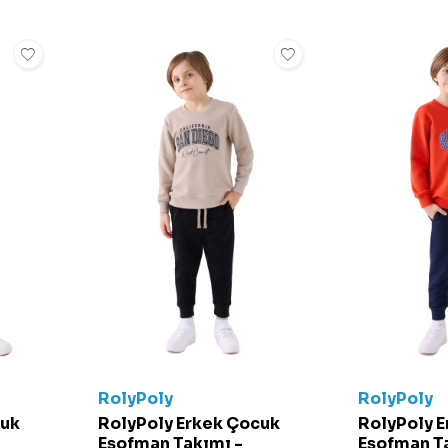
RolyPoly
RolyPoly
cuk
RolyPoly Erkek Çocuk
RolyPoly 
Eşofman Takımı -
Eşofman T