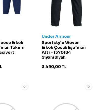
Under Armour
leece Erkek
Sportstyle Woven
fman Takımı
Erkek Çocuk Eşofman
acivert
Altı - 1370184
Siyah/Siyah
L
3.490,00
TL