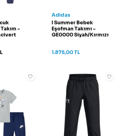
Adidas
cuk
I Summer Bebek
 Takım -
Eşofman Takımı -
civert
GE0000 Siyah/Kırmızı
L
1.875,00
TL