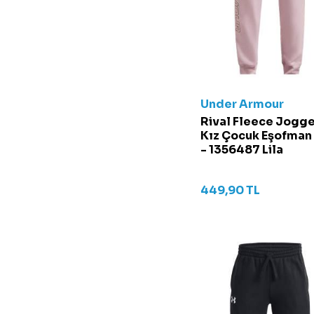
Under Armour
Rival Fleece Jogg
Kız Çocuk Eşofman 
- 1356487 Lila
449,90
TL