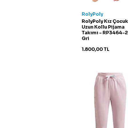
RolyPoly
RolyPoly Kız Çocuk
Uzun Kollu Pijama
Takımı - RP3464-2
Gri
1.800,00
TL