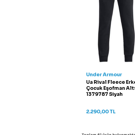
Under Armour
Ua Rival Fleece Erk
Çocuk Eşofman Altı
1379787 Siyah
2.290,00
TL
Toplam
61
ürün bulunmakta