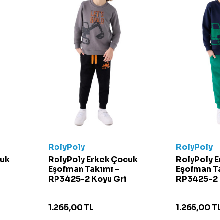
RolyPoly
RolyPoly
cuk
RolyPoly Erkek Çocuk
RolyPoly 
Eşofman Takımı -
Eşofman T
RP3425-2 Koyu Gri
RP3425-2 
1.265,00
TL
1.265,00
T