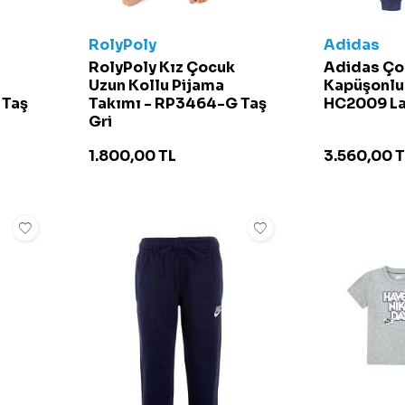
RolyPoly
Adidas
RolyPoly Kız Çocuk
Adidas Ço
Uzun Kollu Pijama
Kapüşonlu
 Taş
Takımı - RP3464-G Taş
HC2009 La
Gri
1.800,00
TL
3.560,00
T