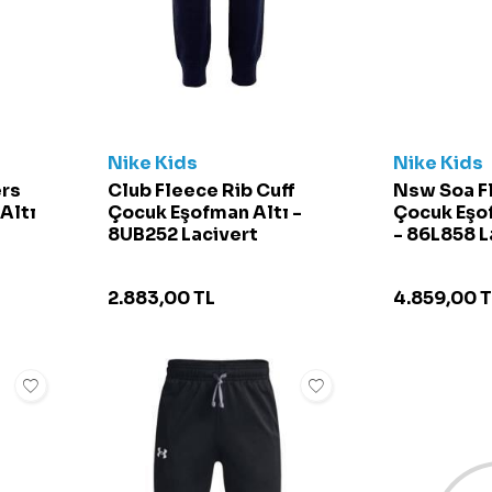
Nike Kids
Nike Kids
ers
Club Fleece Rib Cuff
Nsw Soa F
Altı
Çocuk Eşofman Altı -
Çocuk Eşo
8UB252 Lacivert
- 86L858 L
2.883,00
TL
4.859,00
T