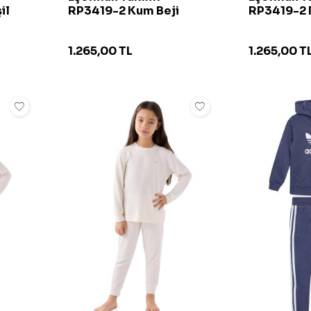
il
RP3419-2 Kum Beji
RP3419-2 
1.265,00
TL
1.265,00
T