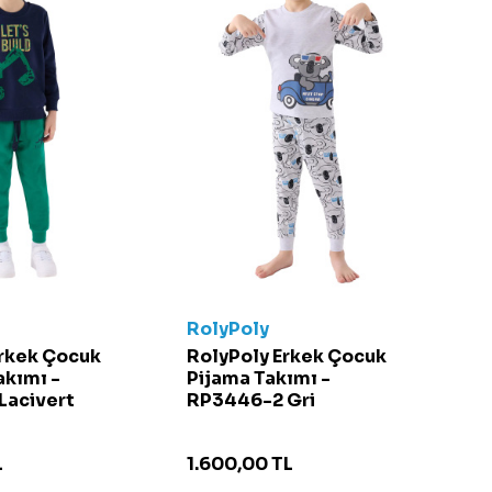
RolyPoly
Erkek Çocuk
RolyPoly Erkek Çocuk
akımı -
Pijama Takımı -
Lacivert
RP3446-2 Gri
L
1.600,00
TL