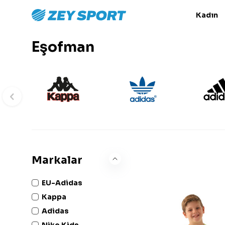
Kadın
Eşofman
Markalar
EU-Adidas
Kappa
Adidas
Nike Kids