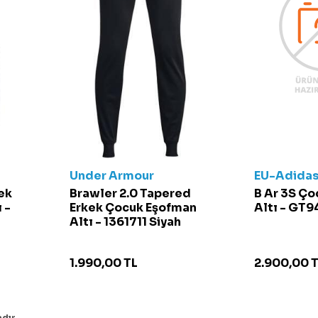
Under Armour
EU-Adida
ek
Brawler 2.0 Tapered
B Ar 3S Ç
 -
Erkek Çocuk Eşofman
Altı - GT9
Altı - 1361711 Siyah
1.990,00
TL
2.900,00
T
dır.