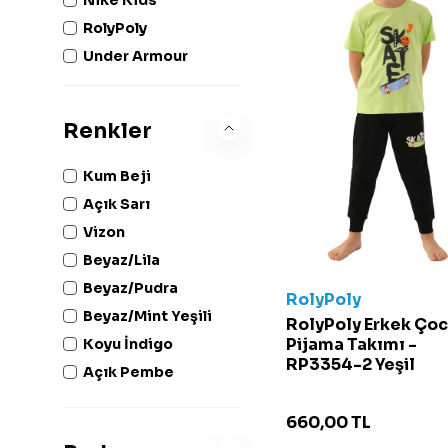
RolyPoly
Under Armour
Renkler
Kum Beji
Açık Sarı
Vizon
Beyaz/Lila
Beyaz/Pudra
RolyPoly
Beyaz/Mint Yeşili
RolyPoly Erkek Ço
Pijama Takımı -
Koyu İndigo
RP3354-2 Yeşil
Açık Pembe
Bej
660,00
TL
Buz Mavisi