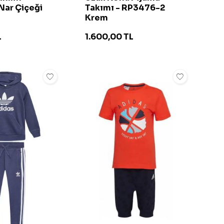
Nar Çiçeği
Takımı - RP3476-2
Krem
L
1.600,00
TL