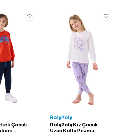
RolyPoly
Erkek Çocuk
RolyPoly Kız Çocuk
akımı -
Uzun Kollu Pijama