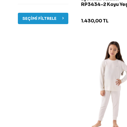
RP3434-2 Koyu Yeş
4-5 Yaş
M
SEÇIMI FILTRELE
1.430,00
TL
5-6 Yaş
6-7 Yaş
7-8 Yaş
9-10 Yaş