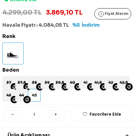
4.299,00 TL
3.869,10 TL
Fiyat Alarmı
Havale Fiyatı :
4.084,05
TL
%5
İndirim
Renk
Beden
37
37,5
38
39
39,5
40
41
41,5
42
42,5
43
44
45
Favorilere Ekle
Ürün Açıklaması