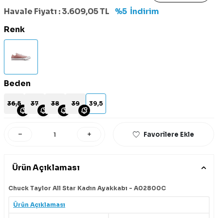
Havale Fiyatı :
3.609,05
TL
%5
İndirim
Renk
Beden
36,5
37
38
39
39,5
Favorilere Ekle
Ürün Açıklaması
Chuck Taylor All Star Kadın Ayakkabı - A02800C
Ürün Açıklaması