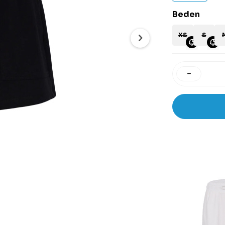
Beden
XS
S