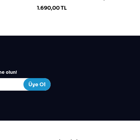
1.690,00
TL
4
e olun!
Üye Ol