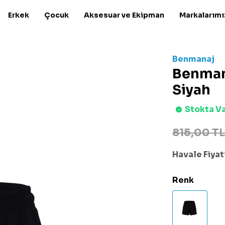
Erkek
Çocuk
Aksesuar ve Ekipman
Markalarımı
Benmanaj
Benman
Siyah
Stokta V
815,00 TL
Havale Fiyatı
Renk