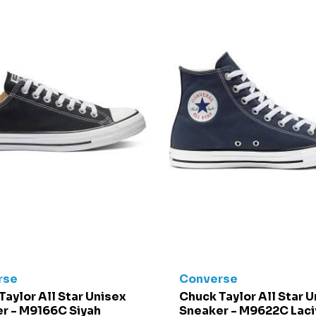
rse
Converse
Taylor All Star Unisex
Chuck Taylor All Star 
r - M9166C Siyah
Sneaker - M9622C Laci