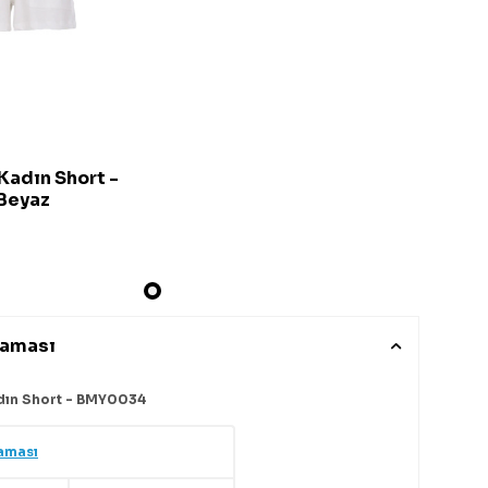
Kadın Short -
Beyaz
laması
dın Short - BMY0034
aması