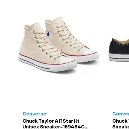
Converse
Conve
t -
Chuck Taylor All Star Hi
Chuck 
Unisex Sneaker-159484C
Sneake