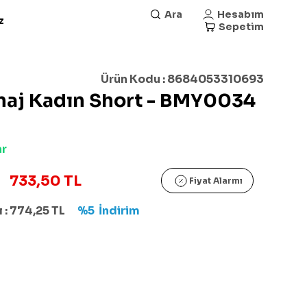
Ara
Hesabım
z
Sepetim
Ürün Kodu :
8684053310693
aj Kadın Short - BMY0034
ar
733,50 TL
Fiyat Alarmı
 :
774,25
TL
%5
İndirim