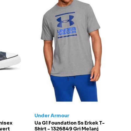
Under Armour
C
Unisex
Ua Gl Foundation Ss Erkek T-
Ch
vert
Shirt - 1326849 Gri Melanj
S