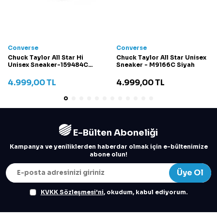
Converse
Converse
Chuck Taylor All Star Hi
Chuck Taylor All Star Unisex
Unisex Sneaker-159484C
Sneaker - M9166C Siyah
Krem
4.999,00
TL
4.999,00
TL
E-Bülten Aboneliği
Kampanya ve yeniliklerden haberdar olmak için e-bültenimize
abone olun!
Üye Ol
KVKK Sözleşmesi'ni
, okudum, kabul ediyorum.