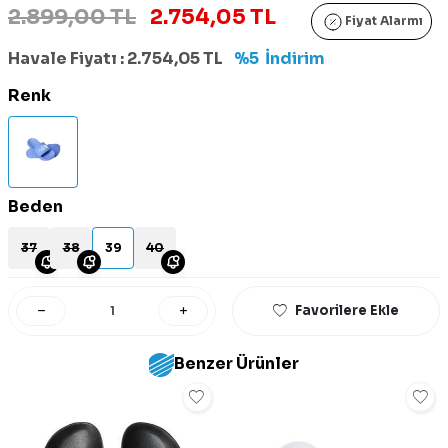
2.899,00 TL
2.754,05 TL
Fiyat Alarmı
Havale Fiyatı :
2.754,05
TL
%5
İndirim
Renk
Beden
37
38
39
40
Favorilere Ekle
Benzer Ürünler