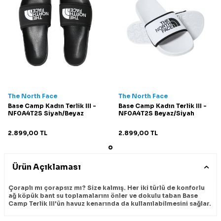
The North Face
The North Face
Base Camp Kadın Terlik III -
Base Camp Kadın Terlik III -
NF0A4T2S Siyah/Beyaz
NF0A4T2S Beyaz/Siyah
2.899,00
TL
2.899,00
TL
Ürün Açıklaması
Çoraplı mı çorapsız mı? Size kalmış. Her iki türlü de konforlu
ağ köpük bant su toplamalarını önler ve dokulu taban Base
Camp Terlik III'ün havuz kenarında da kullanılabilmesini sağlar.