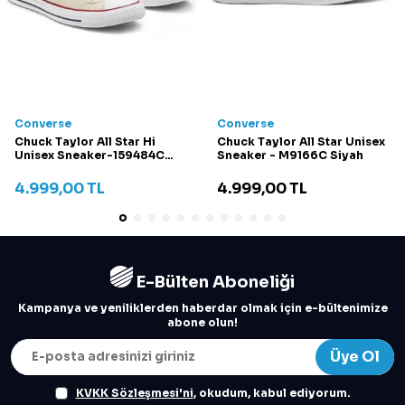
Converse
Converse
Chuck Taylor All Star Hi
Chuck Taylor All Star Unisex
Unisex Sneaker-159484C
Sneaker - M9166C Siyah
Krem
4.999,00
TL
4.999,00
TL
E-Bülten Aboneliği
Kampanya ve yeniliklerden haberdar olmak için e-bültenimize
abone olun!
Üye Ol
KVKK Sözleşmesi'ni
, okudum, kabul ediyorum.