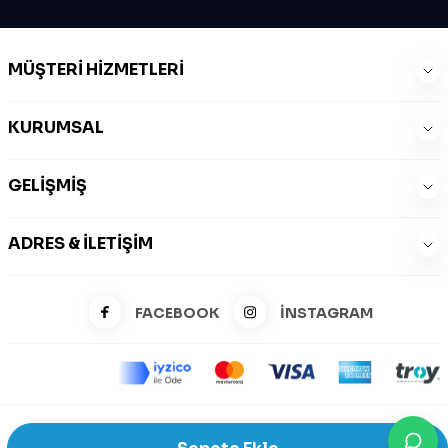
MÜŞTERI HIZMETLERI
KURUMSAL
GELIŞMIŞ
ADRES & İLETIŞIM
FACEBOOK
İNSTAGRAM
©2026 Zeysports Tüm Hakları Saklıdır.