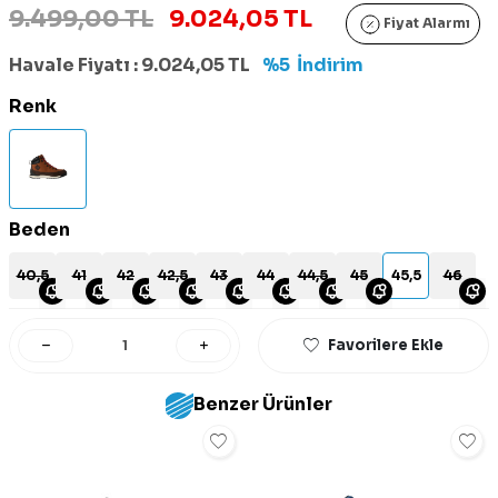
9.499,00 TL
9.024,05 TL
Fiyat Alarmı
Havale Fiyatı :
9.024,05
TL
%5
İndirim
Renk
Beden
40,5
41
42
42,5
43
44
44,5
45
45,5
46
Favorilere Ekle
Benzer Ürünler