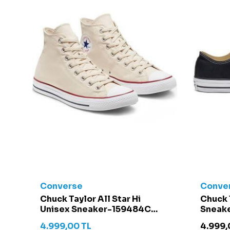
Converse
Conve
t -
Chuck Taylor All Star Hi
Chuck 
Unisex Sneaker-159484C
Sneake
Krem
4.999,00
TL
4.999,