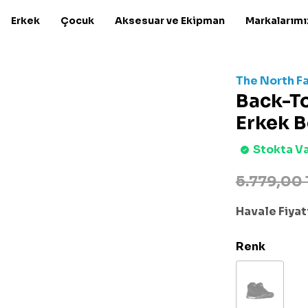
Erkek
Çocuk
Aksesuar ve Ekipman
Markalarımı
The North F
Back-To
Erkek 
Stokta V
5.779,00 
Havale Fiyatı
Renk