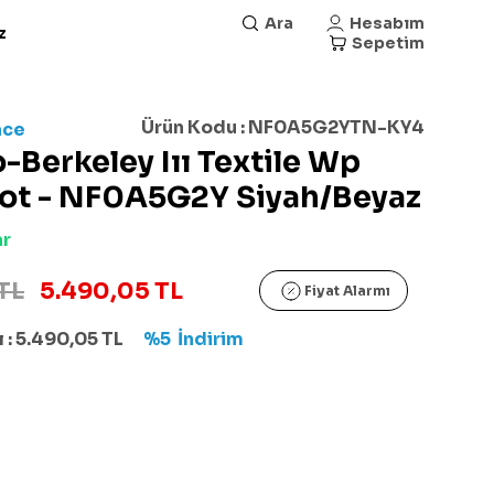
Ara
Hesabım
z
Sepetim
Ürün Kodu :
NF0A5G2YTN-KY4
ace
-Berkeley Iıı Textile Wp
Bot - NF0A5G2Y Siyah/Beyaz
ar
TL
5.490,05 TL
Fiyat Alarmı
 :
5.490,05
TL
%5
İndirim