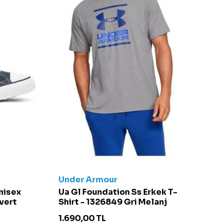
Under Armour
C
Unisex
Ua Gl Foundation Ss Erkek T-
Ch
vert
Shirt - 1326849 Gri Melanj
S
1.690,00
TL
4