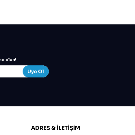
e olun!
Üye Ol
ADRES & İLETIŞIM