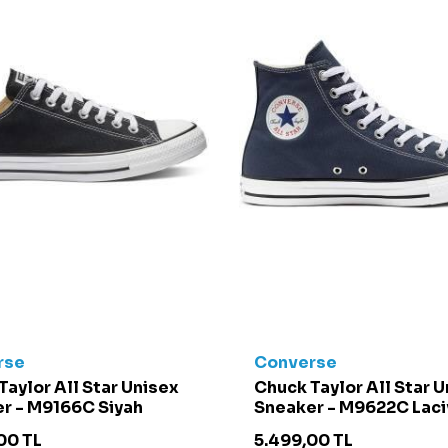
rse
Converse
Taylor All Star Unisex
Chuck Taylor All Star 
r - M9166C Siyah
Sneaker - M9622C Laci
00
TL
5.499,00
TL