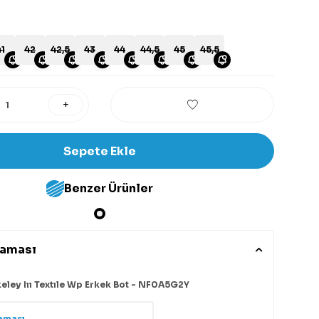
1
42
42,5
43
44
44,5
45
45,5
Sepete Ekle
Benzer Ürünler
laması
ley Iıı Textıle Wp Erkek Bot - NF0A5G2Y
aması