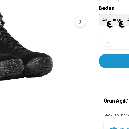
Beden
40
40,5
4
Ürün Açık
Back-To-Berke
Ürün Açıkl