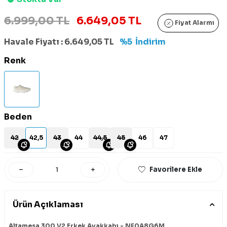
6.999,00 TL
6.649,05 TL
Fiyat Alarmı
Havale Fiyatı :
6.649,05
TL
%5
İndirim
Renk
Beden
42
42,5
43
44
44,5
45
46
47
Favorilere Ekle
Ürün Açıklaması
Altamesa 300 V2 Erkek Ayakkabı - NF0A8G6M