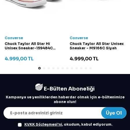
Converse
Converse
Chuck Taylor All Star Hi
Chuck Taylor All Star Unisex
Unisex Sneaker-159484C
Sneaker - M9166C Siyah
Krem
4.999,00
TL
4.999,00
TL
E-Bülten Aboneliği
Kampanya ve yeniliklerden haberdar olmak için e-bültenimize
abone olun!
Üye Ol
KVKK Sözleşmesi'ni
, okudum, kabul ediyorum.