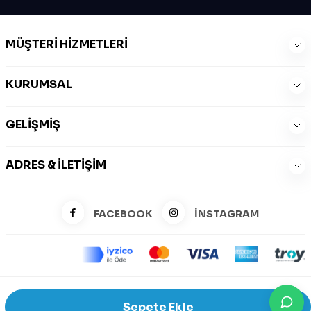
MÜŞTERI HIZMETLERI
KURUMSAL
GELIŞMIŞ
ADRES & İLETIŞIM
FACEBOOK
İNSTAGRAM
©2026 Zeysports Tüm Hakları Saklıdır.
Sepete Ekle