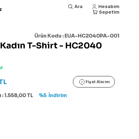
Ara
Hesabım
z
Sepetim
Ürün Kodu :
EUA-HC2040PA-001
Kadın T-Shirt - HC2040
ar
TL
Fiyat Alarmı
 :
1.558,00
TL
%5
İndirim