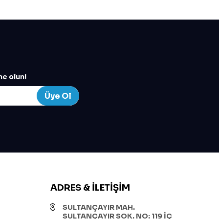
e olun!
Üye Ol
ADRES & İLETIŞIM
SULTANÇAYIR MAH.
SULTANÇAYIR SOK. NO: 119 İÇ