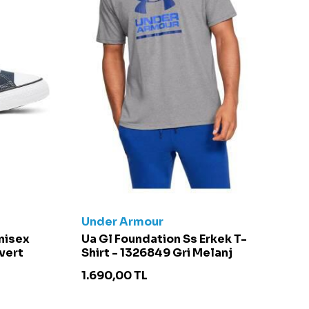
Under Armour
C
Unisex
Ua Gl Foundation Ss Erkek T-
Ch
vert
Shirt - 1326849 Gri Melanj
S
1.690,00
TL
4