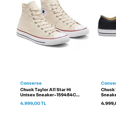
Converse
Conve
t -
Chuck Taylor All Star Hi
Chuck 
Unisex Sneaker-159484C
Sneake
Krem
4.999,00
TL
4.999,