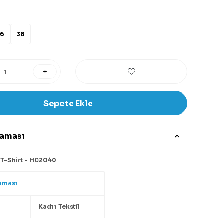
6
38
Sepete Ekle
laması
 T-Shirt - HC2040
aması
Kadın Tekstil