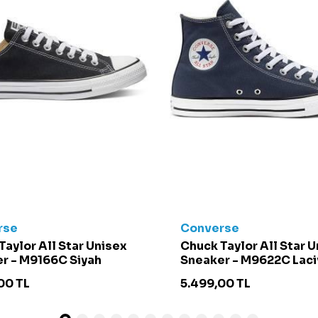
rse
Converse
Taylor All Star Unisex
Chuck Taylor All Star 
r - M9166C Siyah
Sneaker - M9622C Laci
00
TL
5.499,00
TL