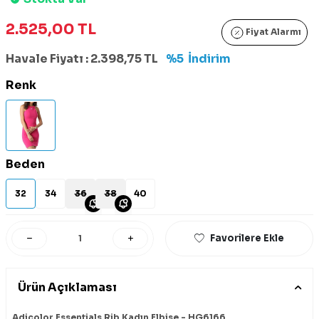
2.525,00
TL
Fiyat Alarmı
Havale Fiyatı :
2.398,75
TL
%5
İndirim
Renk
Beden
32
34
36
38
40
Favorilere Ekle
Ürün Açıklaması
Adicolor Essentials Rib Kadın Elbise - HG6166