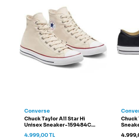
Converse
Conve
t -
Chuck Taylor All Star Hi
Chuck 
Unisex Sneaker-159484C
Sneake
Krem
4.999,00
TL
4.999,