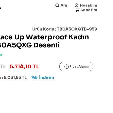
Ara
Hesabım
z
Sepetim
Ürün Kodu :
TB0A5QXGTB-959
Lace Up Waterproof Kadın
TB0A5QXG Desenli
ar
 TL
5.714,10 TL
Fiyat Alarmı
 :
6.031,55
TL
%5
İndirim