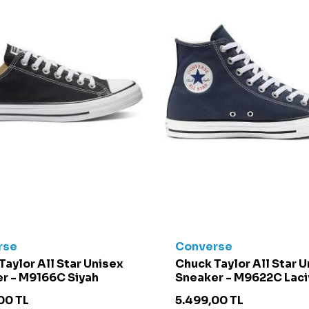
rse
Converse
Taylor All Star Unisex
Chuck Taylor All Star 
r - M9166C Siyah
Sneaker - M9622C Laci
00
TL
5.499,00
TL