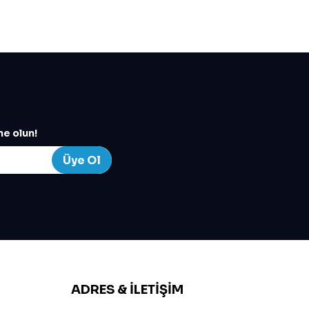
e olun!
Üye Ol
ADRES & İLETIŞIM