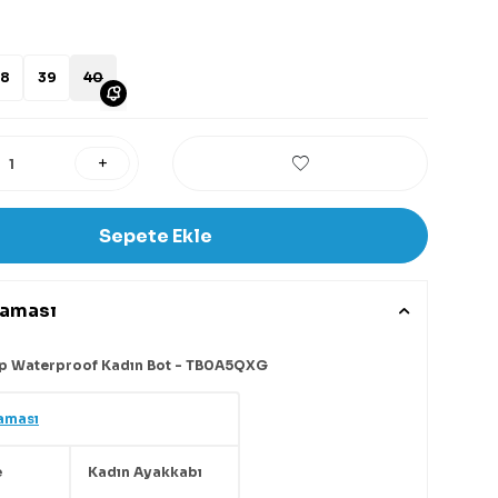
8
39
40
Sepete Ekle
laması
Up Waterproof Kadın Bot - TB0A5QXG
aması
e
Kadın Ayakkabı