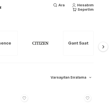
Ara
Hesabım
z
Sepetim
sence
Gant Saat