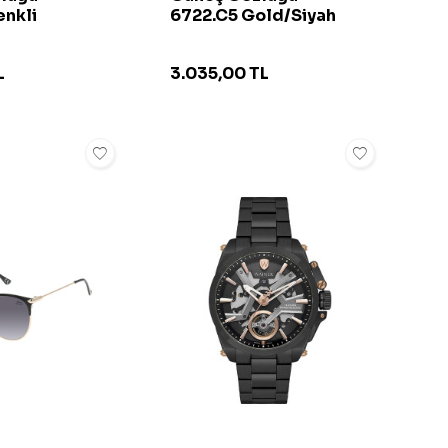
enkli
6722.C5 Gold/Siyah
L
3.035,00
TL