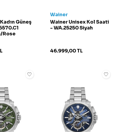
Wainer
 Kadın Güneş
Wainer Unisex Kol Saati
6570.C1
- WA.25250 Siyah
h/Rose
L
46.999,00
TL