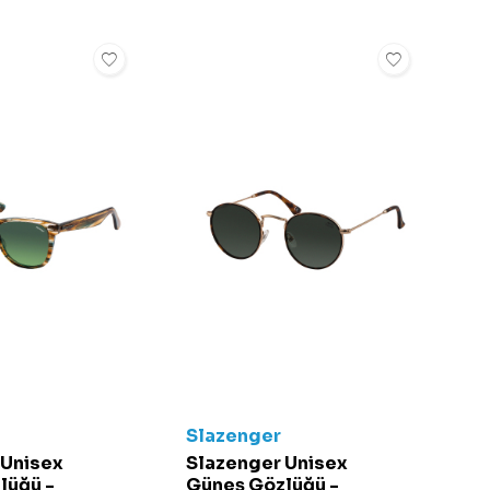
Slazenger
 Unisex
Slazenger Unisex
lüğü -
Güneş Gözlüğü -