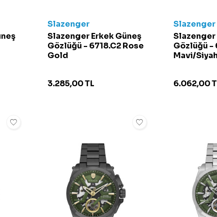
Slazenger
Slazenger
üneş
Slazenger Erkek Güneş
Slazenger
Gözlüğü - 6718.C2 Rose
Gözlüğü - 
Gold
Mavi/Siya
3.285,00
TL
6.062,00
T