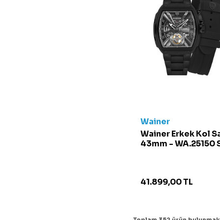
Mavi/Kırmızı
Mavi/Lacivert
Mavi/Turuncu
Mavi/Yeşil
Mor
Parlak Siyah
Pembe
Pembe/Mavi
Petrol Mavisi
Wainer
Renkli
Wainer Erkek Kol S
Sarı
43mm - WA.25150 S
Çok Renkli
Siyah
Siyah/Beyaz
41.899,00
TL
Siyah/Gri
Siyah/Turuncu
Toplam
352
ürün bulunmakt