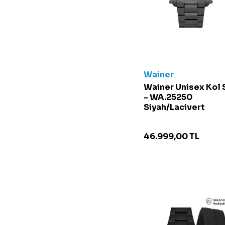
Gri/Mavi
Gri/Siyah
Haki
Kahverengi
Kahverengi/Siyah
Kırık Beyaz
Wainer
Kırmızı
Wainer Unisex Kol 
- WA.25250
Koyu Yeşil
Siyah/Lacivert
Krem
Krem
46.999,00
TL
Lacivert
Lacivert/Siyah
Lila
Mavi
Mavi/Beyaz
Mavi/Gri