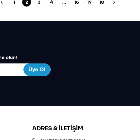
1
2
3
4
…
16
17
18
e olun!
Üye Ol
ADRES & İLETIŞIM