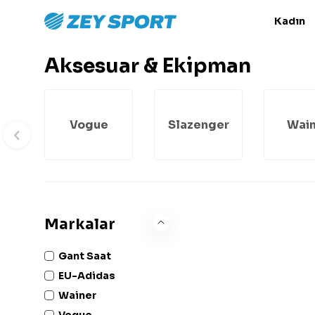
Kadın
Aksesuar & Ekipman
Vogue
Slazenger
Wain
Markalar
Gant Saat
EU-Adidas
Wainer
Vogue