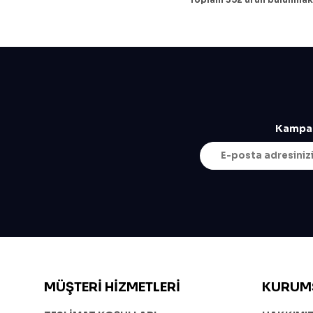
Siyah/Yeşil
Taş Gri
Beyaz
Yeşil
Yeşil/Mavi
Yeşil/Siyah
Kampan
MÜŞTERI HIZMETLERI
KURUM