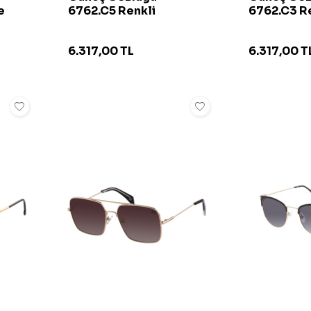
e
6762.C5 Renkli
6762.C3 R
6.317,00
TL
6.317,00
T