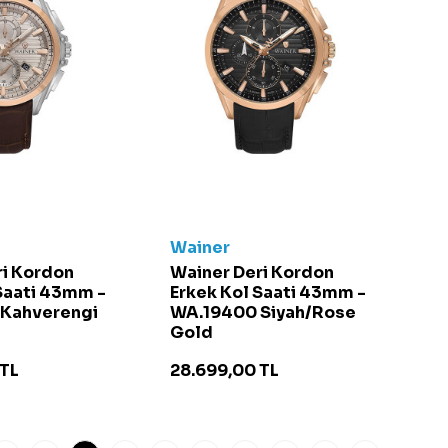
Wainer
ri Kordon
Wainer Deri Kordon
Saati 43mm -
Erkek Kol Saati 43mm -
Kahverengi
WA.19400 Siyah/Rose
Gold
TL
28.699,00
TL