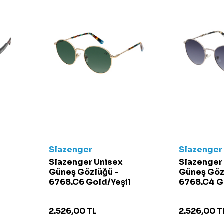
Slazenger
Slazenger
Slazenger Unisex
Slazenger
Güneş Gözlüğü -
Güneş Göz
6768.C6 Gold/Yeşil
6768.C4 G
2.526,00
TL
2.526,00
T