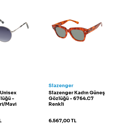
Slazenger
 Unisex
Slazenger Kadın Güneş
lüğü -
Gözlüğü - 6764.C7
ri/Mavi
Renkli
L
6.567,00
TL