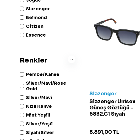
Slazenger
Belmond
Citizen
Essence
Boss
Eastpak
Renkler
Guess
Haribo
Pembe/Kahve
Helly Hansen
Silver/Mavi/Rose
Hugo
Gold
Slazenger
JanSport
Silver/Mavi
Slazenger Unisex
Just Cavalli
Kızıl Kahve
Güneş Gözlüğü -
6832.C1 Siyah
Kipling
Mint Yeşili
Madwave
Silver/Yeşil
Magic Locks
8.891,00
TL
Siyah/Silver
Michael Kors