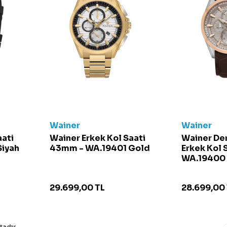
Wainer
Wainer
aati
Wainer Erkek Kol Saati
Wainer De
iyah
43mm - WA.19401 Gold
Erkek Kol 
WA.19400 
29.699,00
TL
28.699,00
adır.