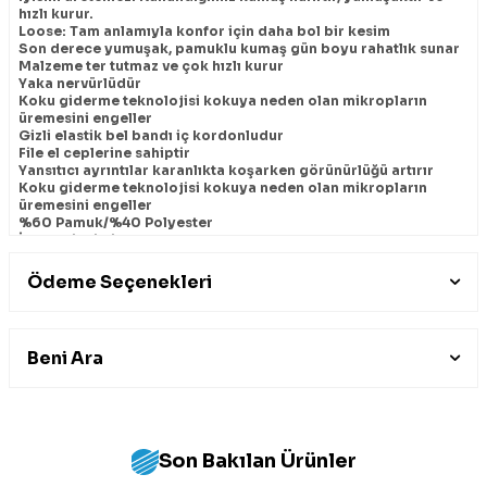
hızlı kurur.
Loose: Tam anlamıyla konfor için daha bol bir kesim
Son derece yumuşak, pamuklu kumaş gün boyu rahatlık sunar
Malzeme ter tutmaz ve çok hızlı kurur
Yaka nervürlüdür
Koku giderme teknolojisi kokuya neden olan mikropların
üremesini engeller
Gizli elastik bel bandı iç kordonludur
File el ceplerine sahiptir
Yansıtıcı ayrıntılar karanlıkta koşarken görünürlüğü artırır
Koku giderme teknolojisi kokuya neden olan mikropların
üremesini engeller
%60 Pamuk/%40 Polyester
İthal edilmiştir
%60 Pamuk/%40 Polyester
Ödeme Seçenekleri
Beni Ara
Son Bakılan Ürünler