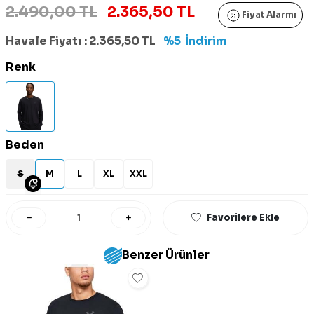
2.490,00 TL
2.365,50 TL
Fiyat Alarmı
Havale Fiyatı :
2.365,50
TL
%5
İndirim
Renk
Beden
S
M
L
XL
XXL
Favorilere Ekle
Benzer Ürünler