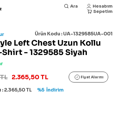
Ara
Hesabım
z
Sepetim
Ürün Kodu :
UA-1329585UA-001
ur
yle Left Chest Uzun Kollu
-Shirt - 1329585 Siyah
ar
 TL
2.365,50 TL
Fiyat Alarmı
 :
2.365,50
TL
%5
İndirim