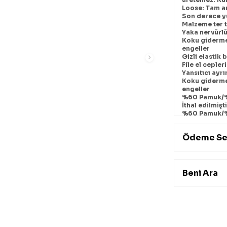
Loose: Tam an
Son derece y
Malzeme ter t
Yaka nervürl
Koku giderme
engeller
Gizli elastik
File el cepler
Yansıtıcı ayr
Koku giderme
engeller
%60 Pamuk/%
İthal edilmişt
%60 Pamuk/%
Ödeme Se
Beni Ara