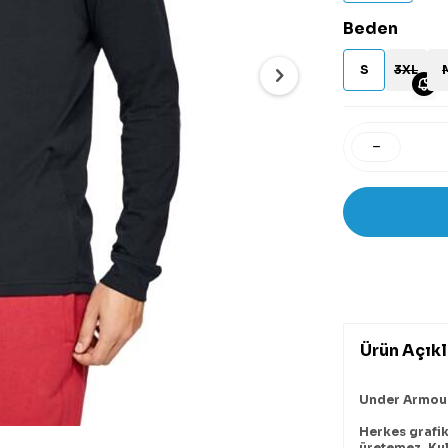
Beden
S
3XL
Ürün Açık
Under Armour 
Herkes grafik
üretemez. Kul