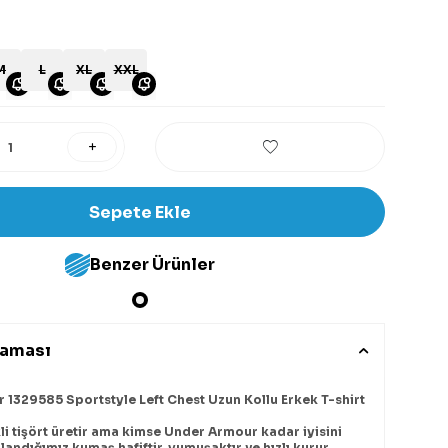
M
L
XL
XXL
Sepete Ekle
Benzer Ürünler
laması
1329585 Sportstyle Left Chest Uzun Kollu Erkek T-shirt
li tişört üretir ama kimse Under Armour kadar iyisini
landığımız kumaş hafiftir, yumuşaktır ve hızlı kurur.