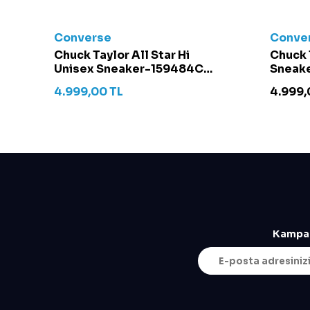
Converse
Conve
t -
Chuck Taylor All Star Hi
Chuck 
Unisex Sneaker-159484C
Sneake
Krem
4.999,00
TL
4.999,
Kampan