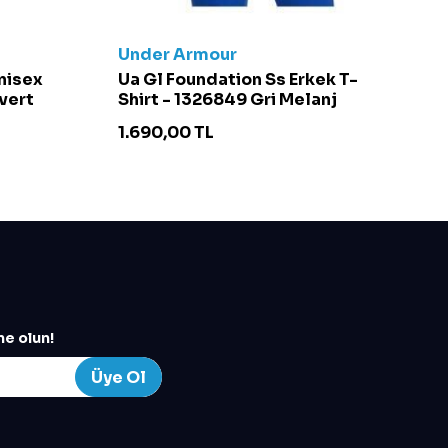
Under Armour
C
Unisex
Ua Gl Foundation Ss Erkek T-
Ch
vert
Shirt - 1326849 Gri Melanj
S
1.690,00
TL
4
e olun!
Üye Ol