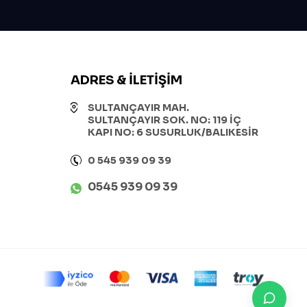
ADRES & İLETIŞIM
SULTANÇAYIR MAH.
SULTANÇAYIR SOK. NO: 119 İÇ
KAPI NO: 6 SUSURLUK/BALIKESİR
0 545 939 09 39
0545 939 09 39