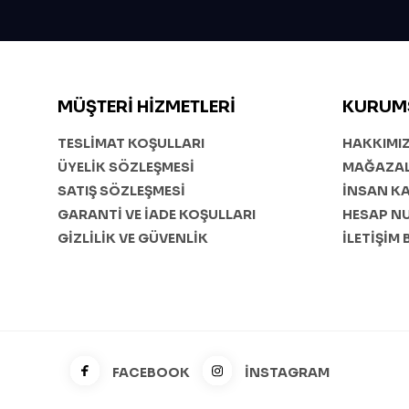
MÜŞTERI HIZMETLERI
KURUM
TESLİMAT KOŞULLARI
HAKKIMI
ÜYELİK SÖZLEŞMESİ
MAĞAZAL
SATIŞ SÖZLEŞMESİ
İNSAN K
GARANTİ VE İADE KOŞULLARI
HESAP N
GİZLİLİK VE GÜVENLİK
İLETİŞİM 
FACEBOOK
İNSTAGRAM