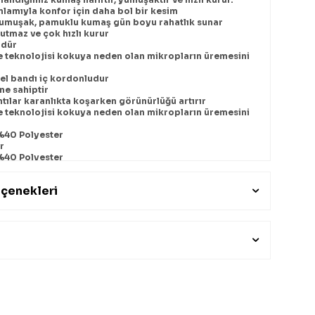
lamıyla konfor için daha bol bir kesim
umuşak, pamuklu kumaş gün boyu rahatlık sunar
utmaz ve çok hızlı kurur
üdür
 teknolojisi kokuya neden olan mikropların üremesini
 bel bandı iç kordonludur
ine sahiptir
ıntılar karanlıkta koşarken görünürlüğü artırır
 teknolojisi kokuya neden olan mikropların üremesini
40 Polyester
ir
40 Polyester
çenekleri