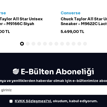
rse
Converse
Taylor All Star Unisex
Chuck Taylor All Star 
r - M9166C Siyah
Sneaker - M9622C Laci
00
TL
5.499,00
TL
E-Bülten Aboneliği
ya ve yeniliklerden haberdar olmak için e-bültenimize abon
KVKK Sözleşmesi'ni
, okudum, kabul ediyorum.