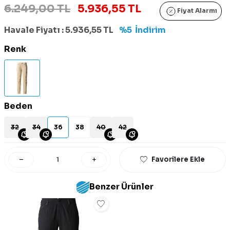
6.249,00 TL
5.936,55 TL
Fiyat Alarmı
Havale Fiyatı :
5.936,55
TL
%5
İndirim
Renk
Beden
32
34
36
38
40
42
Favorilere Ekle
Benzer Ürünler