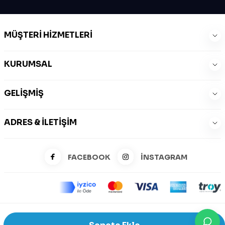
MÜŞTERI HIZMETLERI
KURUMSAL
GELIŞMIŞ
ADRES & İLETIŞIM
FACEBOOK
İNSTAGRAM
©2026 Zeysports Tüm Hakları Saklıdır.