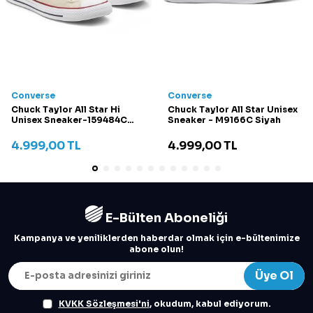
Converse
Converse
Chuck Taylor All Star Hi
Chuck Taylor All Star Unisex
Unisex Sneaker-159484C
Sneaker - M9166C Siyah
Krem
4.999,00
TL
4.999,00
TL
E-Bülten Aboneliği
Kampanya ve yeniliklerden haberdar olmak için e-bültenimize
abone olun!
Üye Ol
KVKK Sözleşmesi'ni
, okudum, kabul ediyorum.