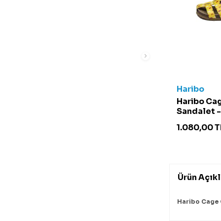
Haribo
Haribo Ca
Sandalet 
Sarı
1.080,00
T
Ürün Açık
Haribo Cage