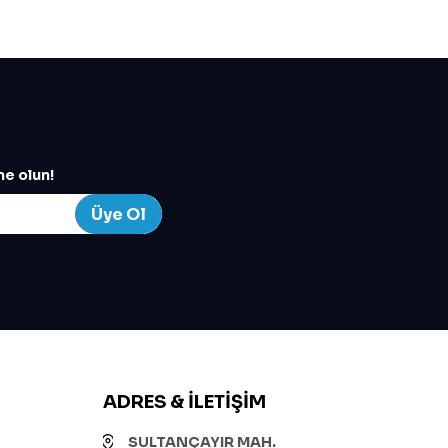
e olun!
Üye Ol
ADRES & İLETIŞIM
SULTANÇAYIR MAH.