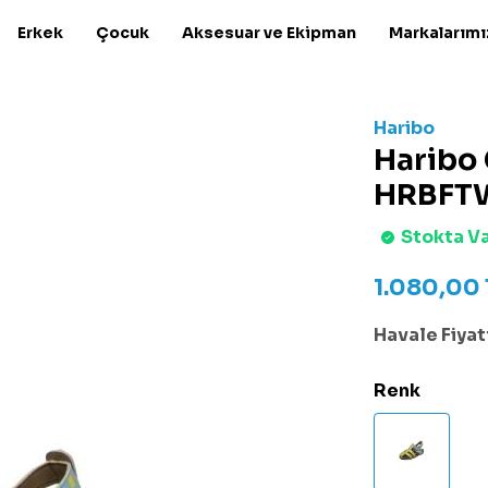
Erkek
Çocuk
Aksesuar ve Ekipman
Markalarımı
Haribo
Haribo 
HRBFTW
Stokta V
1.080,00
Havale Fiyatı
Renk