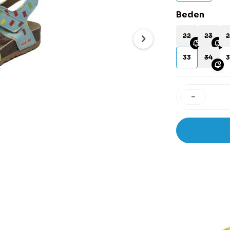
Beden
22
23
2
33
34
3