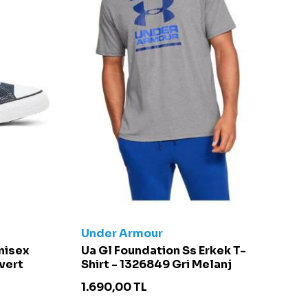
Under Armour
C
Unisex
Ua Gl Foundation Ss Erkek T-
Ch
vert
Shirt - 1326849 Gri Melanj
S
1.690,00
TL
4