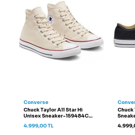
Converse
Conve
t -
Chuck Taylor All Star Hi
Chuck 
Unisex Sneaker-159484C
Sneake
Krem
4.999,00
TL
4.999,