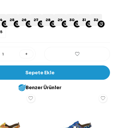
4
25
26
27
28
29
30
31
32
5
Sepete Ekle
Benzer Ürünler