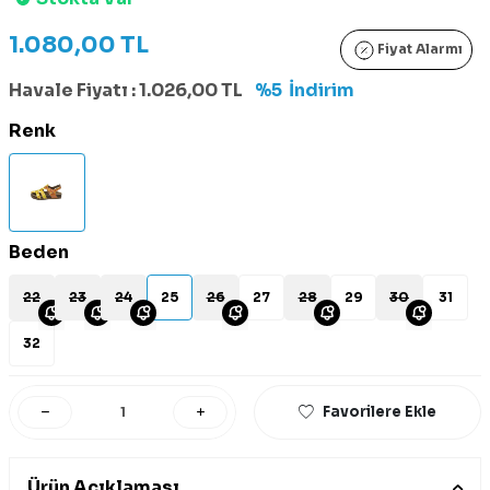
1.080,00
TL
Fiyat Alarmı
Havale Fiyatı :
1.026,00
TL
%5
İndirim
Renk
Beden
22
23
24
25
26
27
28
29
30
31
32
Favorilere Ekle
Ürün Açıklaması