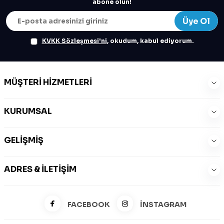
abone olun!
Üye Ol
KVKK Sözleşmesi'ni
, okudum, kabul ediyorum.
MÜŞTERI HIZMETLERI
KURUMSAL
GELIŞMIŞ
ADRES & İLETIŞIM
FACEBOOK
İNSTAGRAM