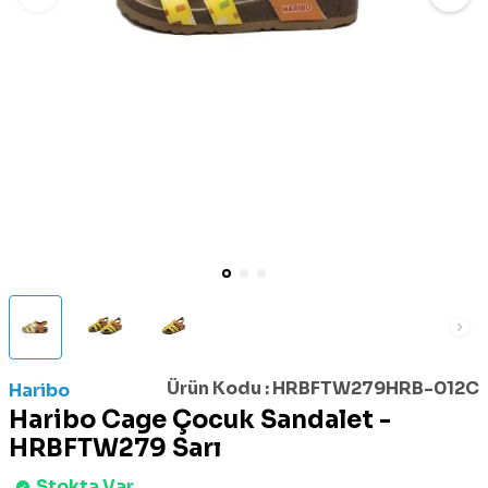
Ürün Kodu :
HRBFTW279HRB-012C
Haribo
Haribo Cage Çocuk Sandalet -
HRBFTW279 Sarı
Stokta Var