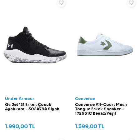
Under Armour
Converse
Gs Jet '21 Erkek Çocuk
Converse All-Court Mesh
Ayakkabı - 3024794 Siyah
Tongue Erkek Sneaker -
172661C Beyaz/Yeşil
1.990,00
TL
1.599,00
TL