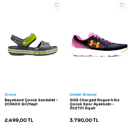
Crocs
Under Armour
Bayaband Çocuk Sandalet -
GGS Charged Rogue 4 Kız
205400 Gri/Yeşil
Çocuk Spor Ayakkabı -
3027111 Siyah
2.499,00
TL
3.790,00
TL