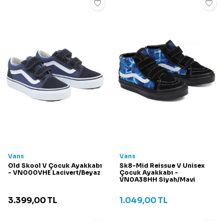
Vans
Vans
Old Skool V Çocuk Ayakkabı
Sk8-Mid Reissue V Unisex
- VN000VHE Lacivert/Beyaz
Çocuk Ayakkabı -
VN0A38HH Siyah/Mavi
3.399,00
TL
1.049,00
TL