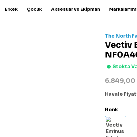
Erkek
Çocuk
Aksesuar ve Ekipman
Markalarımı
The North F
Vectiv 
NF0A4
Stokta V
6.849,00
Havale Fiyatı
Renk