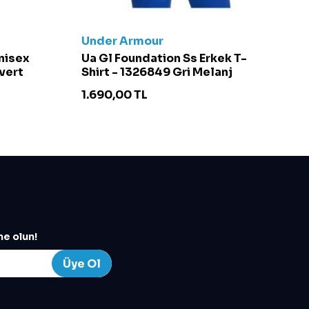
Under Armour
C
Unisex
Ua Gl Foundation Ss Erkek T-
Ch
vert
Shirt - 1326849 Gri Melanj
S
1.690,00
TL
4
e olun!
Üye Ol