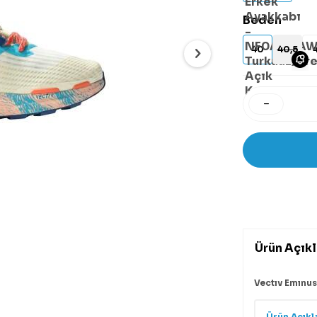
Beden
40
40,5
4
Ürün Açık
Vectıv Emınu
Ürün Açıkl