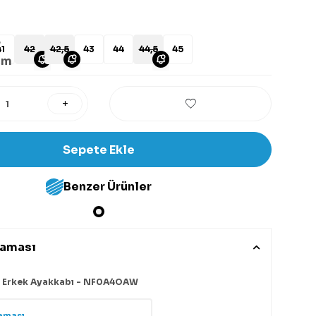
1
42
42,5
43
44
44,5
45
Sepete Ekle
Benzer Ürünler
laması
s Erkek Ayakkabı - NF0A4OAW
aması