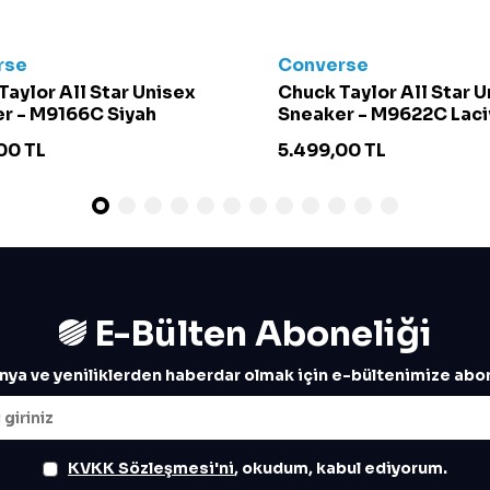
rse
Converse
Taylor All Star Unisex
Chuck Taylor All Star 
r - M9166C Siyah
Sneaker - M9622C Laci
00
TL
5.499,00
TL
E-Bülten Aboneliği
ya ve yeniliklerden haberdar olmak için e-bültenimize abon
KVKK Sözleşmesi'ni
, okudum, kabul ediyorum.