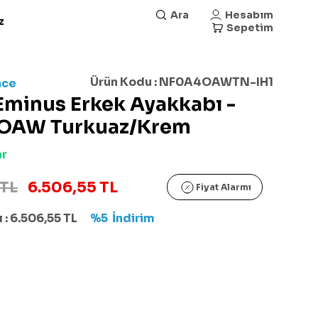
Ara
Hesabım
z
Sepetim
Ürün Kodu :
NF0A4OAWTN-IH1
ace
Eminus Erkek Ayakkabı -
OAW Turkuaz/Krem
ar
 TL
6.506,55 TL
Fiyat Alarmı
 :
6.506,55
TL
%5
İndirim