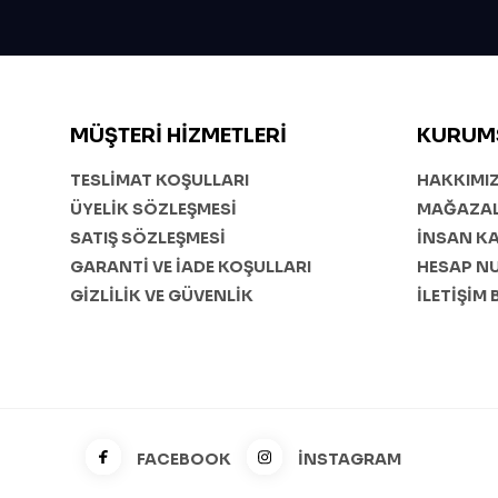
MÜŞTERI HIZMETLERI
KURUM
TESLİMAT KOŞULLARI
HAKKIMI
ÜYELİK SÖZLEŞMESİ
MAĞAZAL
SATIŞ SÖZLEŞMESİ
İNSAN K
GARANTİ VE İADE KOŞULLARI
HESAP N
GİZLİLİK VE GÜVENLİK
İLETİŞİM 
FACEBOOK
İNSTAGRAM