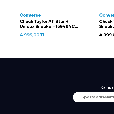
Converse
Conve
t -
Chuck Taylor All Star Hi
Chuck 
Unisex Sneaker-159484C
Sneake
Krem
4.999,00
TL
4.999,
Kampan