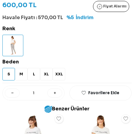
600,00
TL
Fiyat Alarmı
Havale Fiyatı :
570,00
TL
%5
İndirim
Renk
Beden
S
M
L
XL
XXL
Favorilere Ekle
Benzer Ürünler