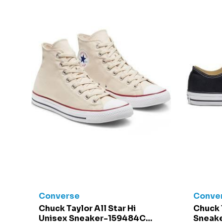
Converse
Conve
t -
Chuck Taylor All Star Hi
Chuck 
Unisex Sneaker-159484C
Sneake