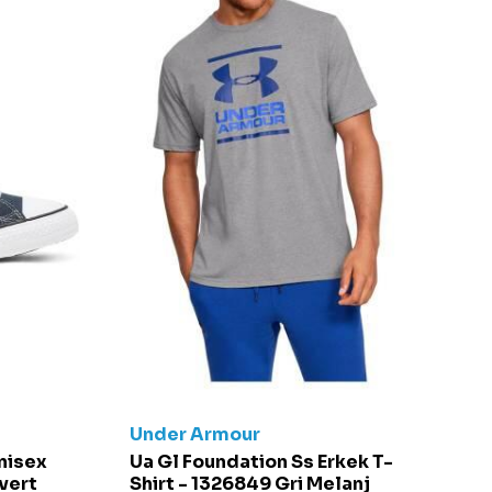
Under Armour
C
Unisex
Ua Gl Foundation Ss Erkek T-
Ch
vert
Shirt - 1326849 Gri Melanj
S