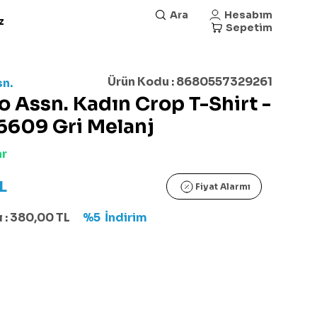
Ara
Hesabım
z
Sepetim
Ürün Kodu :
8680557329261
sn.
lo Assn. Kadın Crop T-Shirt -
6609 Gri Melanj
ar
L
Fiyat Alarmı
 :
380,00
TL
%5
İndirim