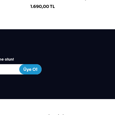
1.690,00
TL
4
e olun!
Üye Ol