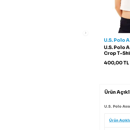
U.S. Polo 
U.S. Polo 
Crop T-Shi
US.01.166
400,00
TL
Ürün Açık
U.S. Polo Ass
Ürün Açıkl