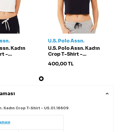
Assn.
U.S. Polo Assn.
Assn. Kadın
U.S. Polo Assn. Kadın
rt -
Crop T-Shirt -
09 Beyaz
US.01.16609 Lacivert
400,00
TL
laması
n. Kadın Crop T-Shirt - US.01.16609
aması