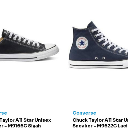
rse
Converse
Taylor All Star Unisex
Chuck Taylor All Star 
r - M9166C Siyah
Sneaker - M9622C Laci