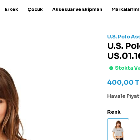
Erkek
Çocuk
Aksesuar ve Ekipman
Markalarımı
U.S. Polo As
U.S. Po
US.01.1
Stokta V
400,00
T
Havale Fiyatı
Renk