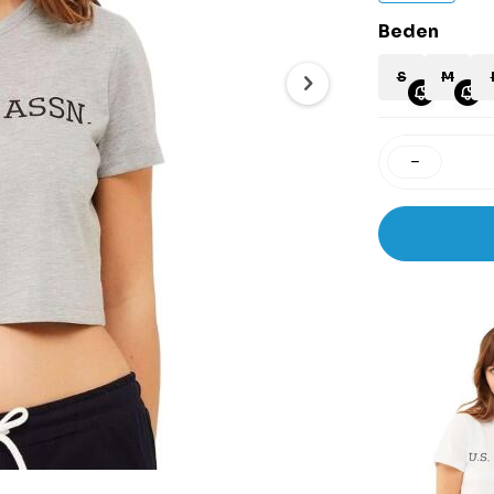
Beden
S
M