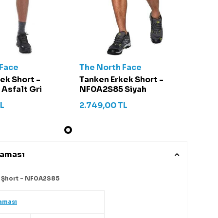
 Face
The North Face
ek Short -
Tanken Erkek Short -
Asfalt Gri
NF0A2S85 Siyah
L
2.749,00
TL
laması
 Şhort - NF0A2S85
aması