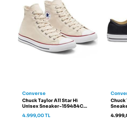
Converse
Conve
t -
Chuck Taylor All Star Hi
Chuck 
Unisex Sneaker-159484C
Sneake
Krem
4.999,00
TL
4.999,