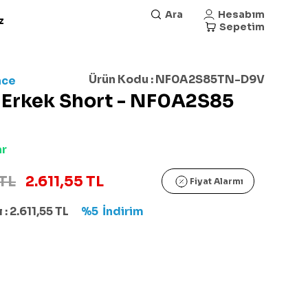
Ara
Hesabım
z
Sepetim
Ürün Kodu :
NF0A2S85TN-D9V
ace
 Erkek Short - NF0A2S85
ar
TL
2.611,55 TL
Fiyat Alarmı
 :
2.611,55
TL
%5
İndirim