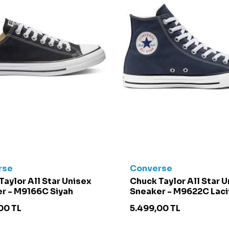
rse
Converse
Taylor All Star Unisex
Chuck Taylor All Star 
r - M9166C Siyah
Sneaker - M9622C Laci
00
TL
5.499,00
TL