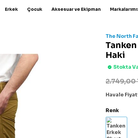
Erkek
Çocuk
Aksesuar ve Ekipman
Markalarımı
The North F
Tanken
Haki
Stokta V
2.749,00 
Havale Fiyatı
Renk