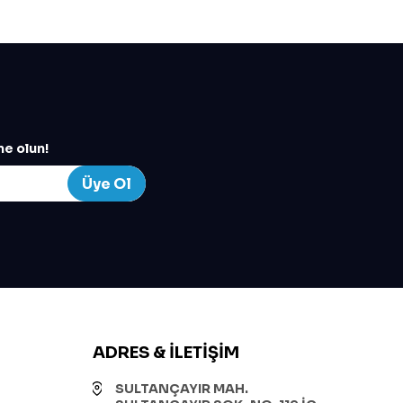
e olun!
Üye Ol
ADRES & İLETIŞIM
SULTANÇAYIR MAH.