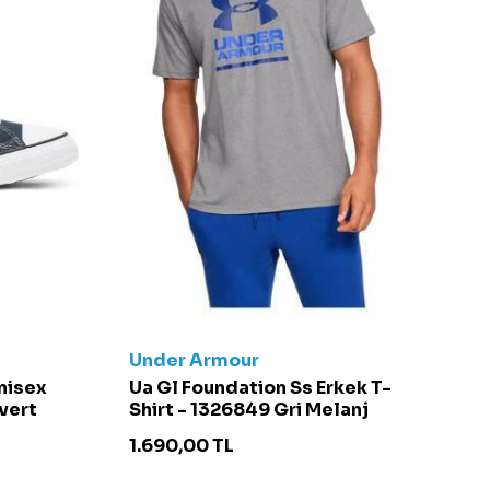
Under Armour
C
Unisex
Ua Gl Foundation Ss Erkek T-
Ch
vert
Shirt - 1326849 Gri Melanj
S
1.690,00
TL
4