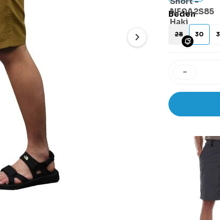
Beden
28
30
3