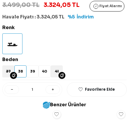
3.499,00 TL
3.324,05 TL
Fiyat Alarmı
Havale Fiyatı :
3.324,05
TL
%5
İndirim
Renk
Beden
37
38
39
40
41
Favorilere Ekle
Benzer Ürünler