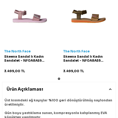
The North Face
The North Face
Skeena Sandal Iı Kadın
Skeena Sandal Iı Kadın
Sandalet - NF0A8AE6
Sandalet - NF0A8AE6
Pembe/Pura
Krem/Bronz
3.499,00
TL
3.499,00
TL
Ürün Açıklaması
Üst kısımdaki ağ kayışlar %100 geri dönüştürülmüş naylondan
üretilmiştir.
Gün boyu yastıklama sunan, kompresyonla kalıplanmış EVA
köpükten yapılmıştır.