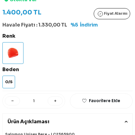
1.400,00
TL
Fiyat Alarmı
Havale Fiyatı :
1.330,00
TL
%5
İndirim
Renk
Beden
O/S
Favorilere Ekle
Ürün Açıklaması
Salomon Unisex Bere - LC2365900