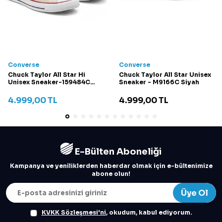
Converse
Converse
Chuck Taylor All Star Hi
Chuck Taylor All Star Unisex
Unisex Sneaker-159484C
Sneaker - M9166C Siyah
Krem
4.999,00
TL
4.999,00
TL
E-Bülten Aboneliği
Kampanya ve yeniliklerden haberdar olmak için e-bültenimize
abone olun!
Üye Ol
KVKK Sözleşmesi'ni
, okudum, kabul ediyorum.