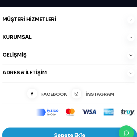
MÜŞTERI HIZMETLERI
KURUMSAL
GELIŞMIŞ
ADRES & İLETIŞIM
FACEBOOK
İNSTAGRAM
©2026 Zeysports Tüm Hakları Saklıdır.
Sepete Ekle