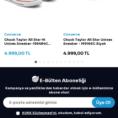
Converse
Converse
Chuck Taylor All Star Hi
Chuck Taylor All Star Unisex
Unisex Sneaker-159484C
Sneaker - M9166C Siyah
Krem
4.999,00
TL
4.999,00
TL
E-Bülten Aboneliği
Kampanya ve yeniliklerden haberdar olmak için e-bültenimize
abone olun!
Üye Ol
KVKK Sözleşmesi'ni
, okudum, kabul ediyorum.