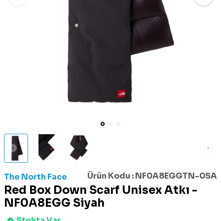
Ürün Kodu :
NF0A8EGGTN-0SA
The North Face
Red Box Down Scarf Unisex Atkı -
NF0A8EGG Siyah
Stokta Var