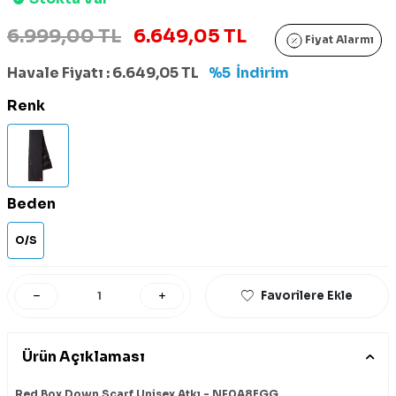
6.999,00 TL
6.649,05 TL
Fiyat Alarmı
Havale Fiyatı :
6.649,05
TL
%5
İndirim
Renk
Beden
O/S
Favorilere Ekle
Ürün Açıklaması
Red Box Down Scarf Unisex Atkı - NF0A8EGG