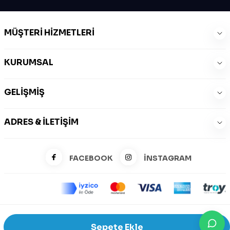
MÜŞTERI HIZMETLERI
KURUMSAL
GELIŞMIŞ
ADRES & İLETIŞIM
FACEBOOK
İNSTAGRAM
©2026 Zeysports Tüm Hakları Saklıdır.
Sepete Ekle