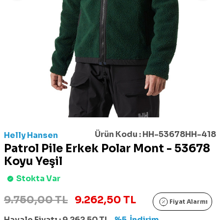
Ürün Kodu :
HH-53678HH-418
Helly Hansen
Patrol Pile Erkek Polar Mont - 53678
Koyu Yeşil
Stokta Var
9.750,00 TL
9.262,50 TL
Fiyat Alarmı
Havale Fiyatı :
9.262,50
TL
%5
İndirim