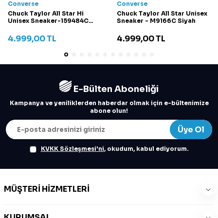
Converse
Converse
Chuck Taylor All Star Hi
Chuck Taylor All Star Unisex
Unisex Sneaker-159484C
Sneaker - M9166C Siyah
Krem
4.999,00
TL
4.999,00
TL
E-Bülten Aboneliği
Kampanya ve yeniliklerden haberdar olmak için e-bültenimize
abone olun!
Üye Ol
KVKK Sözleşmesi'ni
, okudum, kabul ediyorum.
MÜŞTERI HIZMETLERI
KURUMSAL