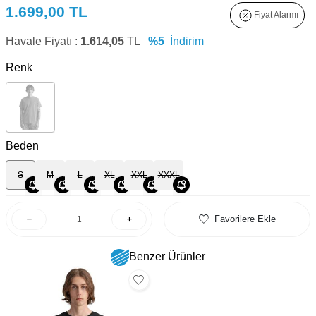
1.699,00
TL
Fiyat Alarmı
Havale Fiyatı :
1.614,05
TL
%5
İndirim
Renk
Beden
S
M
L
XL
XXL
XXXL
Favorilere Ekle
Benzer Ürünler