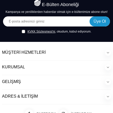
E-Bülten Aboneliği
Kampanya ve yeniliklerden haberdar olmak için e-bültenimize abone olun!
Üye Ol
KVKK Sözleşmesi'ni
, okudum, kabul ediyorum.
MÜŞTERI HIZMETLERI
KURUMSAL
GELIŞMIŞ
ADRES & İLETIŞIM