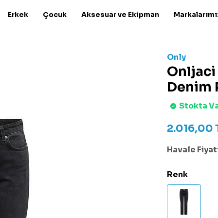
Erkek
Çocuk
Aksesuar ve Ekipman
Markalarımı
Only
Onljaci
Denim 
Stokta V
2.016,00
Havale Fiyatı
Renk