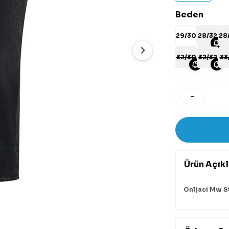
Beden
29/30
28/32
28
32/30
32/32
33
Ürün Açık
Onljaci Mw St