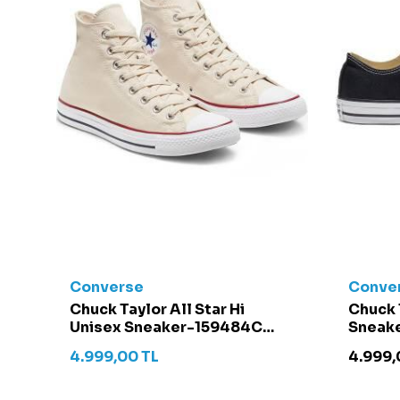
Converse
Conve
t -
Chuck Taylor All Star Hi
Chuck 
Unisex Sneaker-159484C
Sneake
Krem
4.999,00
TL
4.999,