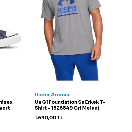
Under Armour
C
Unisex
Ua Gl Foundation Ss Erkek T-
Ch
vert
Shirt - 1326849 Gri Melanj
S
1.690,00
TL
4