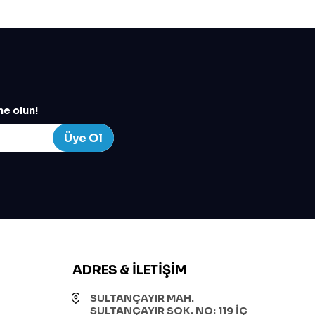
e olun!
Üye Ol
ADRES & İLETIŞIM
SULTANÇAYIR MAH.
SULTANÇAYIR SOK. NO: 119 İÇ