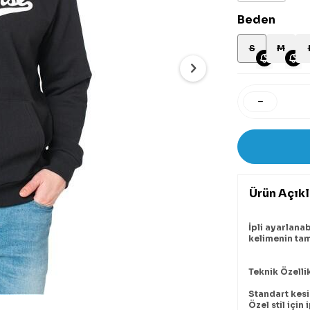
Beden
S
M
Ürün Açık
İpli ayarlana
kelimenin tam 
Teknik Özelli
Standart kes
Özel stil için 