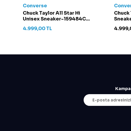
Converse
Conve
t -
Chuck Taylor All Star Hi
Chuck 
Unisex Sneaker-159484C
Sneake
Krem
4.999,00
TL
4.999,
Kampan