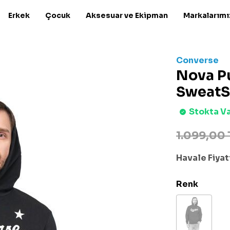
Erkek
Çocuk
Aksesuar ve Ekipman
Markalarımı
Converse
Nova Pu
SweatS
Stokta V
1.099,00 
Havale Fiyatı
Renk