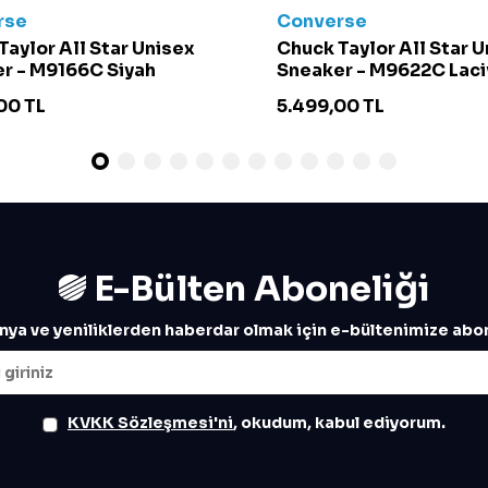
rse
Converse
Taylor All Star Unisex
Chuck Taylor All Star 
r - M9166C Siyah
Sneaker - M9622C Laci
00
TL
5.499,00
TL
E-Bülten Aboneliği
ya ve yeniliklerden haberdar olmak için e-bültenimize abon
KVKK Sözleşmesi'ni
, okudum, kabul ediyorum.