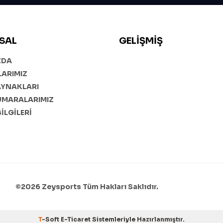
SAL
GELIŞMIŞ
ZDA
ARIMIZ
AYNAKLARI
UMARALARIMIZ
BİLGİLERİ
©2026 Zeysports Tüm Hakları Saklıdır.
T
-Soft
E-Ticaret
Sistemleriyle Hazırlanmıştır.