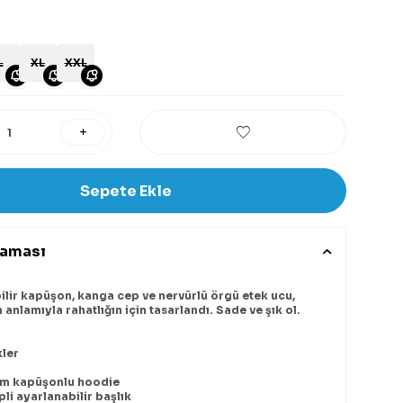
L
XL
XXL
Sepete Ekle
laması
bilir kapüşon, kanga cep ve nervürlü örgü etek ucu,
anlamıyla rahatlığın için tasarlandı. Sade ve şık ol.
kler
im kapüşonlu hoodie
ipli ayarlanabilir başlık