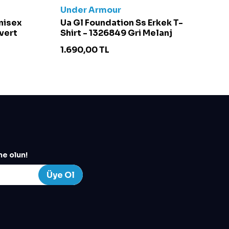
Under Armour
C
Unisex
Ua Gl Foundation Ss Erkek T-
Ch
vert
Shirt - 1326849 Gri Melanj
S
1.690,00
TL
4
e olun!
Üye Ol