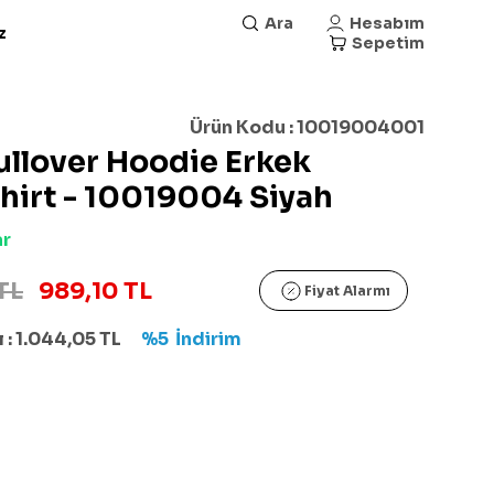
Ara
Hesabım
z
Sepetim
Ürün Kodu :
10019004001
llover Hoodie Erkek
hirt - 10019004 Siyah
ar
TL
989,10 TL
Fiyat Alarmı
 :
1.044,05
TL
%5
İndirim