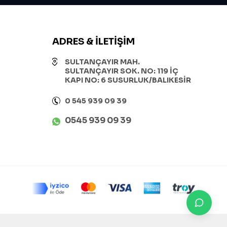
ADRES & İLETIŞIM
SULTANÇAYIR MAH.
SULTANÇAYIR SOK. NO: 119 İÇ
KAPI NO: 6 SUSURLUK/BALIKESİR
0 545 939 09 39
0545 939 09 39