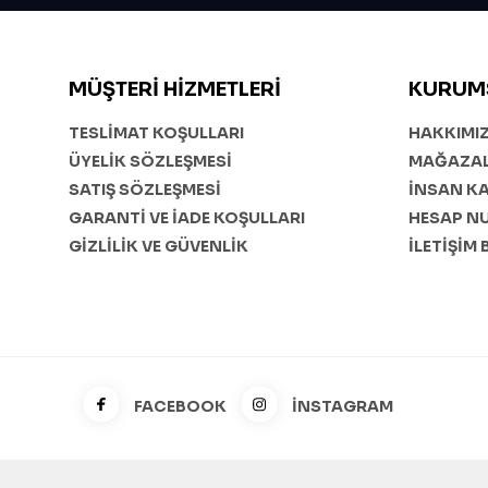
MÜŞTERI HIZMETLERI
KURUM
TESLİMAT KOŞULLARI
HAKKIMI
ÜYELİK SÖZLEŞMESİ
MAĞAZAL
SATIŞ SÖZLEŞMESİ
İNSAN K
GARANTİ VE İADE KOŞULLARI
HESAP N
GİZLİLİK VE GÜVENLİK
İLETİŞİM 
FACEBOOK
İNSTAGRAM