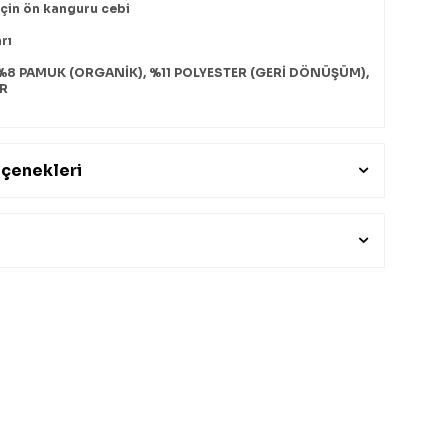
için ön kanguru cebi
rı
%8 PAMUK (ORGANİK), %11 POLYESTER (GERİ DÖNÜŞÜM),
R
çenekleri