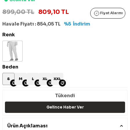
899,00 TL
809,10 TL
Fiyat Alarmı
Havale Fiyatı :
854,05
TL
%5
İndirim
Renk
Beden
S
M
L
XL
XXL
Tükendi
Gelince Haber Ver
Ürün Açıklaması