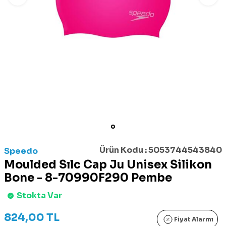
Ürün Kodu :
5053744543840
Speedo
Moulded Sılc Cap Ju Unisex Silikon
Bone - 8-70990F290 Pembe
Stokta Var
824,00
TL
Fiyat Alarmı