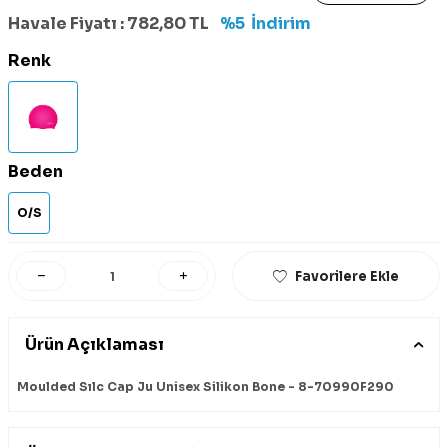
Havale Fiyatı :
782,80
TL
%5
İndirim
Renk
Beden
O/S
Favorilere Ekle
Ürün Açıklaması
Moulded Sılc Cap Ju Unisex Silikon Bone - 8-70990F290