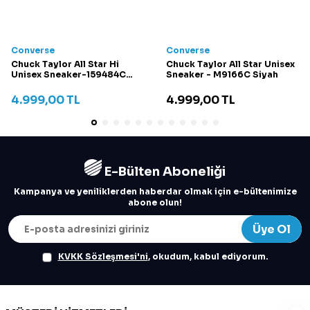
Converse
Converse
Chuck Taylor All Star Hi
Chuck Taylor All Star Unisex
Unisex Sneaker-159484C
Sneaker - M9166C Siyah
Krem
4.999,00
TL
4.999,00
TL
E-Bülten Aboneliği
Kampanya ve yeniliklerden haberdar olmak için e-bültenimize
abone olun!
Üye Ol
KVKK Sözleşmesi'ni
, okudum, kabul ediyorum.