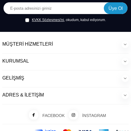
Üye Ol
KVKK Sözleşmesi'ni
, okudum, kabul ediyorum.
MÜŞTERI HIZMETLERI
KURUMSAL
GELIŞMIŞ
ADRES & İLETIŞIM
FACEBOOK
İNSTAGRAM