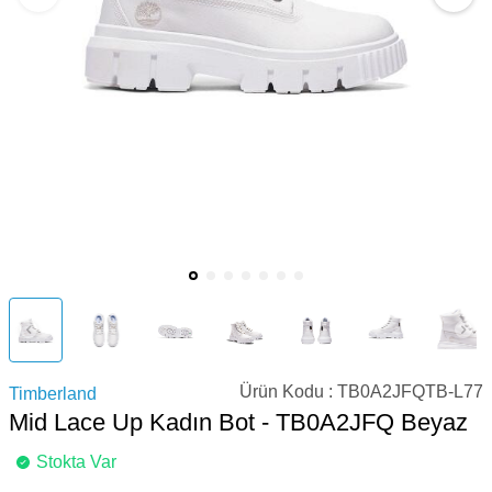
Ürün Kodu :
TB0A2JFQTB-L77
Timberland
Mid Lace Up Kadın Bot - TB0A2JFQ Beyaz
Stokta Var