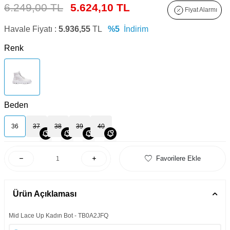
6.249,00 TL
5.624,10 TL
Fiyat Alarmı
Havale Fiyatı :
5.936,55
TL
%5
İndirim
Renk
Beden
36
37
38
39
40
Favorilere Ekle
Ürün Açıklaması
Mid Lace Up Kadın Bot - TB0A2JFQ