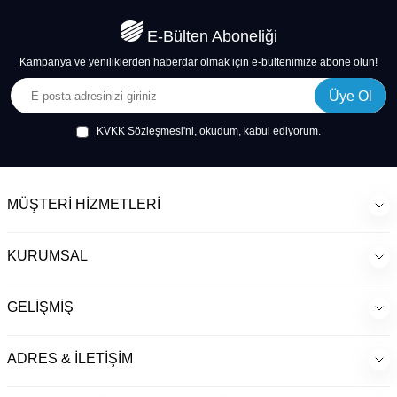
E-Bülten Aboneliği
Kampanya ve yeniliklerden haberdar olmak için e-bültenimize abone olun!
Üye Ol
KVKK Sözleşmesi'ni
, okudum, kabul ediyorum.
MÜŞTERI HIZMETLERI
KURUMSAL
GELIŞMIŞ
ADRES & İLETIŞIM