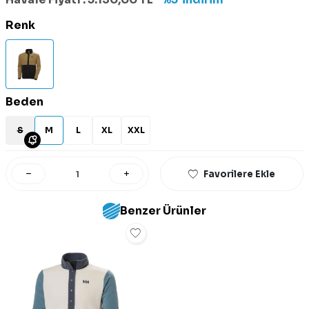
Renk
Beden
S
M
L
XL
XXL
Favorilere Ekle
Benzer Ürünler