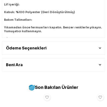
Lif içeriği:
Kabuk: %100 Polyester (Geri Dönüştürülmüş)
Bakım Talimatları:
Yıkamadan önce fermuarları kapatın. Benzer renklerle yıkayın.
Yumuşatıcı kullanmayın.
Ağırlık: 330g
Özellikler
Ödeme Seçenekleri
Polartec®
Düğmeli ön çıtçıt
Elastik manşetler
Beni Ara
Elastik etek ucu
İşlemeli Helly Hansen (HH) logosu
Çıtçıtlı el cepleri
Yüksek koruyucu yaka
Mikro Polar Kumaş
Geri dönüştürülmüş içerik
Son Bakılan Ürünler
bluesign® ürünü