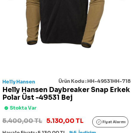
Ürün Kodu :
HH-49531HH-718
Helly Hansen
Helly Hansen Daybreaker Snap Erkek
Polar Üst -49531 Bej
Stokta Var
5.400,00 TL
5.130,00 TL
Fiyat Alarmı
Havale Fiyatı :
5.130,00
TL
%5
İndirim