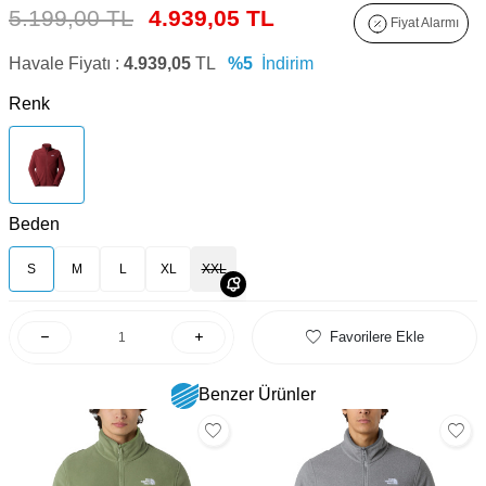
5.199,00 TL
4.939,05 TL
Fiyat Alarmı
Havale Fiyatı :
4.939,05
TL
%5
İndirim
Renk
Beden
S
M
L
XL
XXL
Favorilere Ekle
Benzer Ürünler