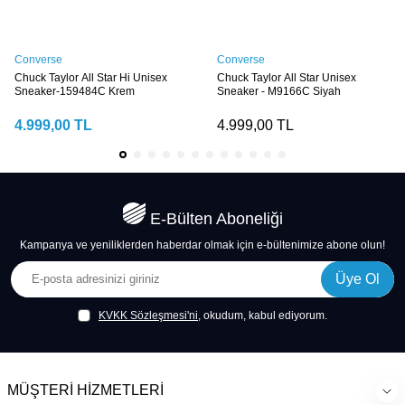
Converse
Converse
Chuck Taylor All Star Hi Unisex
Chuck Taylor All Star Unisex
Sneaker-159484C Krem
Sneaker - M9166C Siyah
4.999,00
TL
4.999,00
TL
E-Bülten Aboneliği
Kampanya ve yeniliklerden haberdar olmak için e-bültenimize abone olun!
Üye Ol
KVKK Sözleşmesi'ni
, okudum, kabul ediyorum.
MÜŞTERI HIZMETLERI