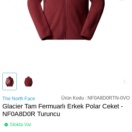
Ürün Kodu :
NF0A8D0RTN-0VO
The North Face
Glacier Tam Fermuarlı Erkek Polar Ceket -
NF0A8D0R Turuncu
Stokta Var