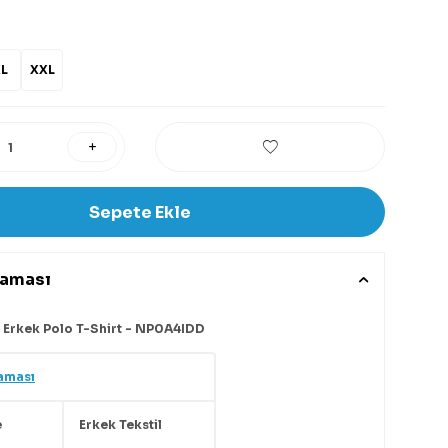
L
XXL
Sepete Ekle
laması
 Erkek Polo T-Shirt - NP0A4IDD
aması
e
Erkek Tekstil