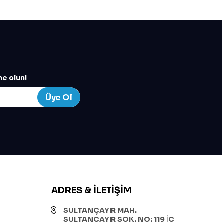
e olun!
Üye Ol
ADRES & İLETIŞIM
SULTANÇAYIR MAH.
SULTANÇAYIR SOK. NO: 119 İÇ