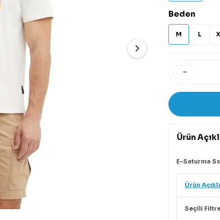
Beden
M
L
X
Ürün Açık
E-Saturnıa Ss
Ürün Açıkl
Seçili Filtr