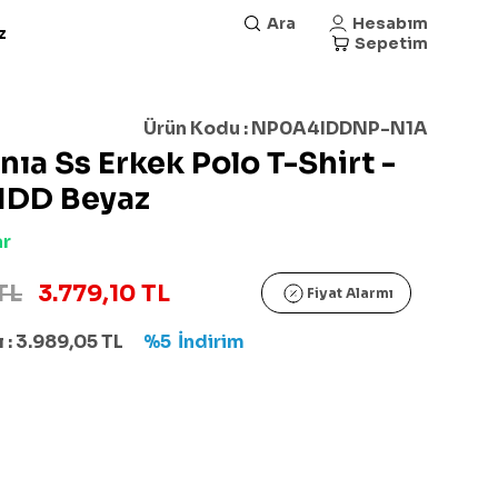
Ara
Hesabım
z
Sepetim
Ürün Kodu :
NP0A4IDDNP-N1A
nıa Ss Erkek Polo T-Shirt -
DD Beyaz
ar
TL
3.779,10 TL
Fiyat Alarmı
 :
3.989,05
TL
%5
İndirim