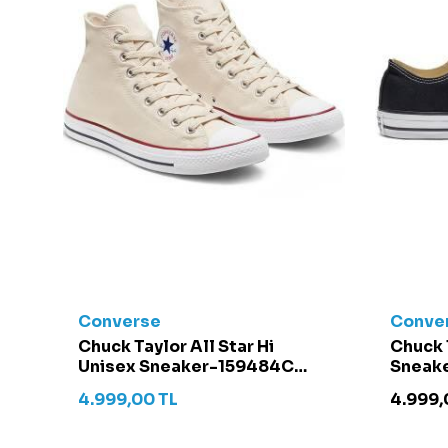
Converse
Conve
t -
Chuck Taylor All Star Hi
Chuck 
Unisex Sneaker-159484C
Sneake
Krem
4.999,00
TL
4.999,