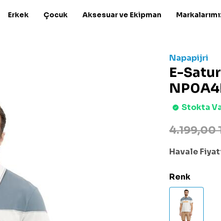
Erkek
Çocuk
Aksesuar ve Ekipman
Markalarımı
Napapijri
E-Satur
NP0A4I
Stokta V
4.199,00 
Havale Fiyatı
Renk