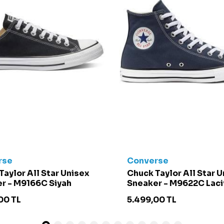
rse
Converse
Taylor All Star Unisex
Chuck Taylor All Star 
r - M9166C Siyah
Sneaker - M9622C Laci
00
TL
5.499,00
TL