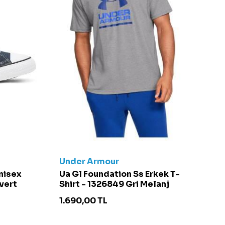
Under Armour
C
Unisex
Ua Gl Foundation Ss Erkek T-
Ch
vert
Shirt - 1326849 Gri Melanj
S
1.690,00
TL
4