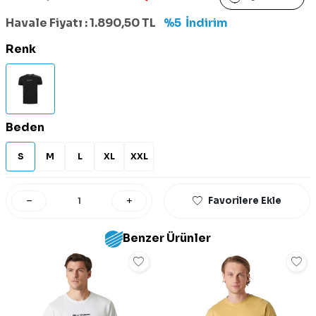
Havale Fiyatı :
1.890,50
TL
%5
İndirim
Renk
Beden
S
M
L
XL
XXL
Favorilere Ekle
Benzer Ürünler