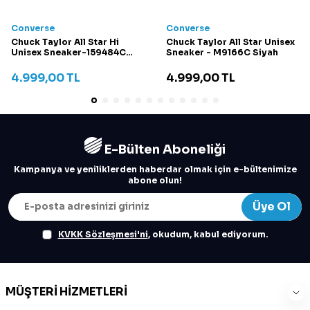
Converse
Converse
Chuck Taylor All Star Hi
Chuck Taylor All Star Unisex
Unisex Sneaker-159484C
Sneaker - M9166C Siyah
Krem
4.999,00
TL
4.999,00
TL
E-Bülten Aboneliği
Kampanya ve yeniliklerden haberdar olmak için e-bültenimize
abone olun!
Üye Ol
KVKK Sözleşmesi'ni
, okudum, kabul ediyorum.
MÜŞTERI HIZMETLERI