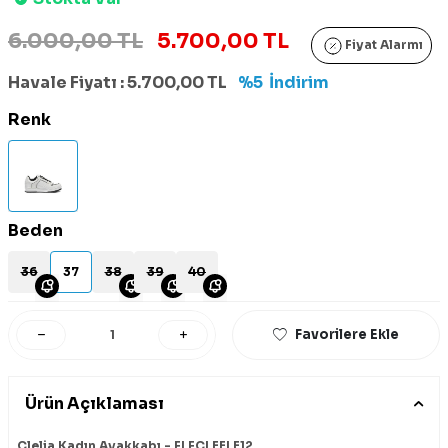
6.000,00 TL
5.700,00 TL
Fiyat Alarmı
Havale Fiyatı :
5.700,00
TL
%5
İndirim
Renk
Beden
36
37
38
39
40
Favorilere Ekle
Ürün Açıklaması
Clelia Kadın Ayakkabı - FLFCLEELE12