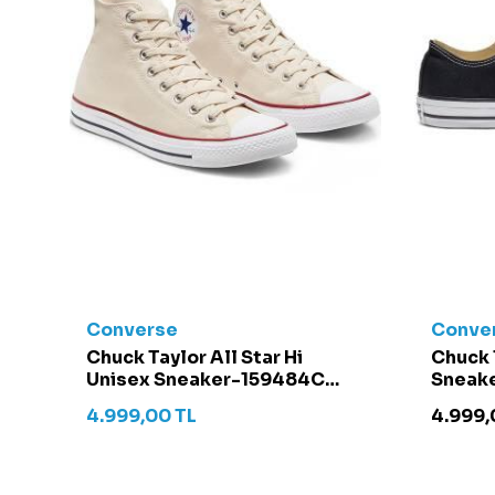
Converse
Conve
t -
Chuck Taylor All Star Hi
Chuck 
Unisex Sneaker-159484C
Sneake
Krem
4.999,00
TL
4.999,