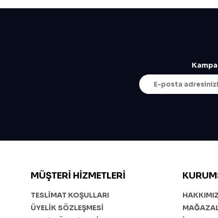
Kampan
MÜŞTERI HIZMETLERI
KURUM
TESLİMAT KOŞULLARI
HAKKIMI
ÜYELİK SÖZLEŞMESİ
MAĞAZAL