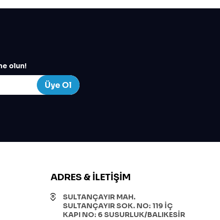
e olun!
Üye Ol
ADRES & İLETIŞIM
SULTANÇAYIR MAH.
SULTANÇAYIR SOK. NO: 119 İÇ
KAPI NO: 6 SUSURLUK/BALIKESİR