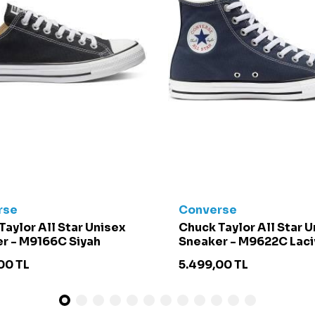
rse
Converse
Taylor All Star Unisex
Chuck Taylor All Star 
r - M9166C Siyah
Sneaker - M9622C Laci
00
TL
5.499,00
TL