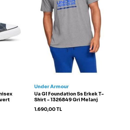
Under Armour
C
Unisex
Ua Gl Foundation Ss Erkek T-
Ch
vert
Shirt - 1326849 Gri Melanj
S
1.690,00
TL
4