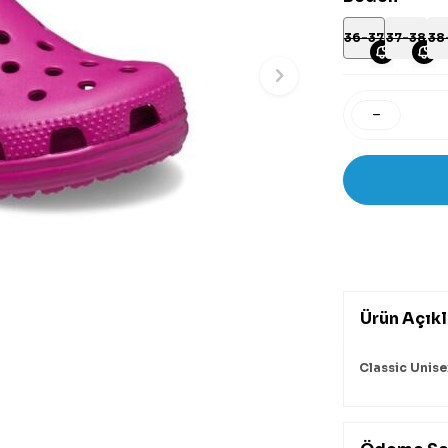
36-37
37-38
38
Ürün Açık
Classic Unise