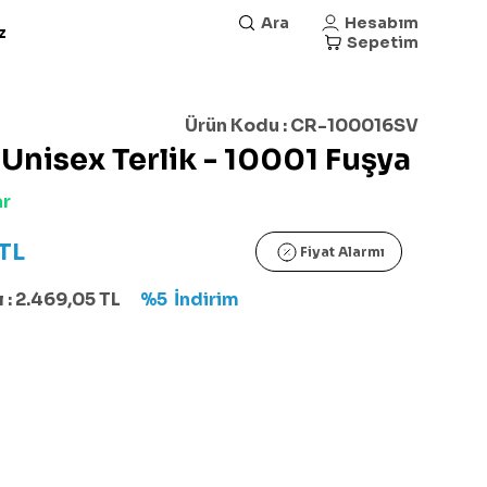
Ara
Hesabım
z
Sepetim
Ürün Kodu :
CR-100016SV
 Unisex Terlik - 10001 Fuşya
ar
TL
Fiyat Alarmı
 :
2.469,05
TL
%5
İndirim