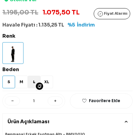
1.195,00 TL
1.075,50 TL
Fiyat Alarmı
Havale Fiyatı :
1.135,25
TL
%5
İndirim
Renk
Beden
S
M
L
XL
Favorilere Ekle
Ürün Açıklaması
Benmanaj Erkek Eşofman Altı - BMY0010