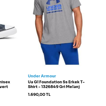
Under Armour
C
Unisex
Ua Gl Foundation Ss Erkek T-
Ch
vert
Shirt - 1326849 Gri Melanj
S
1.690,00
TL
4