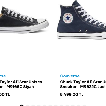
rse
Converse
Taylor All Star Unisex
Chuck Taylor All Star 
r - M9166C Siyah
Sneaker - M9622C Laci
00
TL
5.499,00
TL