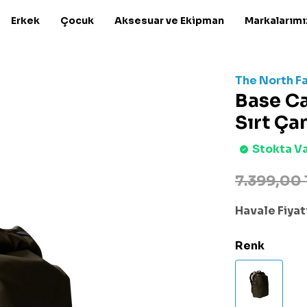
Erkek
Çocuk
Aksesuar ve Ekipman
Markalarımı
The North F
Base C
Sırt Ça
Stokta V
7.399,00 
Havale Fiyatı
Renk