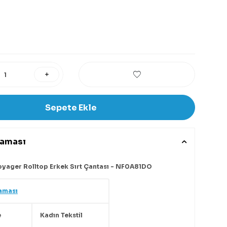
Sepete Ekle
laması
yager Rolltop Erkek Sırt Çantası - NF0A81DO
aması
e
Kadın Tekstil