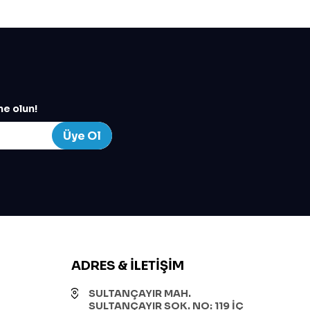
e olun!
Üye Ol
ADRES & İLETIŞIM
SULTANÇAYIR MAH.
SULTANÇAYIR SOK. NO: 119 İÇ