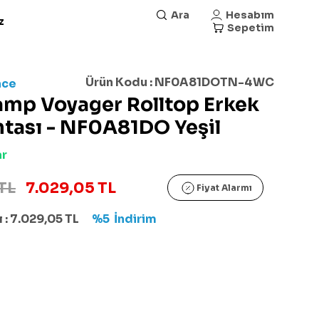
Ara
Hesabım
z
Sepetim
Ürün Kodu :
NF0A81DOTN-4WC
ace
amp Voyager Rolltop Erkek
ntası - NF0A81DO Yeşil
ar
TL
7.029,05 TL
Fiyat Alarmı
 :
7.029,05
TL
%5
İndirim