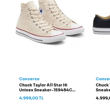
Converse
Conve
t -
Chuck Taylor All Star Hi
Chuck 
Unisex Sneaker-159484C
Sneake
Krem
4.999,00
TL
4.999,